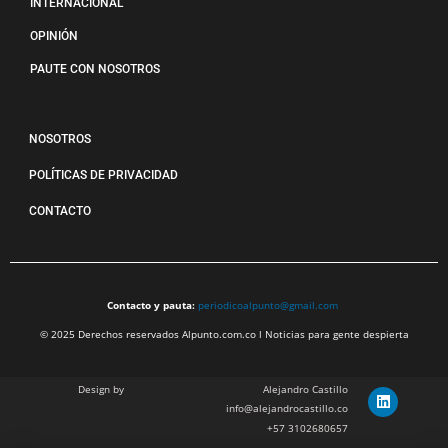
INTERNACIONAL
OPINIÓN
PAUTE CON NOSOTROS
NOSOTROS
POLÍTICAS DE PRIVACIDAD
CONTACTO
Contacto y pauta:
periodicoalpunto@gmail.com
© 2025 Derechos reservados Alpunto.com.co l Noticias para gente despierta
Design by
Alejandro Castillo
info@alejandrocastillo.co
+57 3102680657