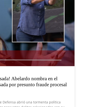
esada! Abelardo nombra en el
sada por presunto fraude procesal
e Defensa abrió una tormenta política