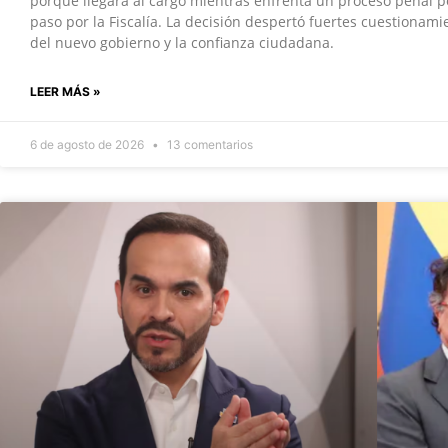
porque llegará al cargo mientras enfrenta un proceso penal p
paso por la Fiscalía. La decisión despertó fuertes cuestionamie
del nuevo gobierno y la confianza ciudadana.
LEER MÁS »
6 de agosto de 2026
13 comentarios