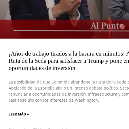
¡Años de trabajo tirados a la basura en minutos!
Ruta de la Seda para satisfacer a Trump y pone en
oportunidades de inversión
La posibilidad de que Colombia abandone la Ruta de la Seda p
Abelardo de la Espriella abrió un intenso debate político. Sect
renunciar a oportunidades de inversión, infraestructura y co
casi absoluto con los intereses de Washington.
LEER MÁS »