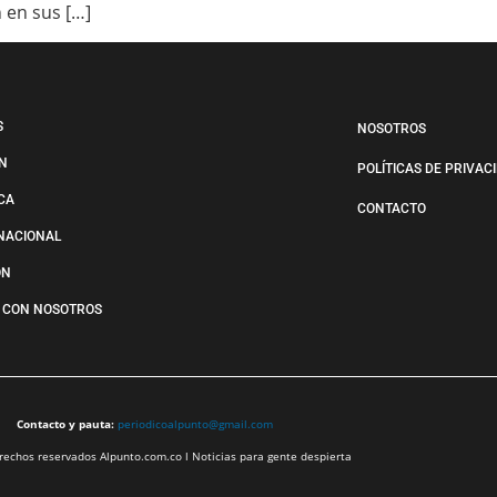
n en sus […]
S
NOSOTROS
N
POLÍTICAS DE PRIVAC
ICA
CONTACTO
NACIONAL
ÓN
 CON NOSOTROS
Contacto y pauta:
periodicoalpunto@gmail.com
echos reservados Alpunto.com.co l Noticias para gente despierta