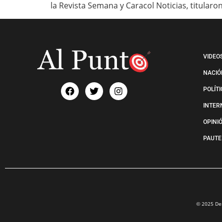
la Revista Semana y Caracol Noticias, titularo
VIDEO
NACIÓ
POLÍT
INTER
OPINI
PAUTE
© 2025 Der