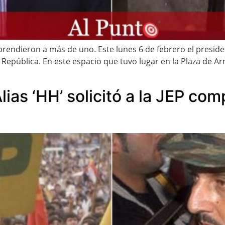
rendieron a más de uno. Este lunes 6 de febrero el preside
 República. En este espacio que tuvo lugar en la Plaza de A
ias ‘HH’ solicitó a la JEP co