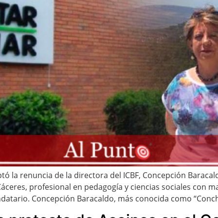
ó la renuncia de la directora del ICBF, Concepción Baracald
áceres, profesional en pedagogía y ciencias sociales con ma
ndatario. Concepción Baracaldo, más conocida como “Conch