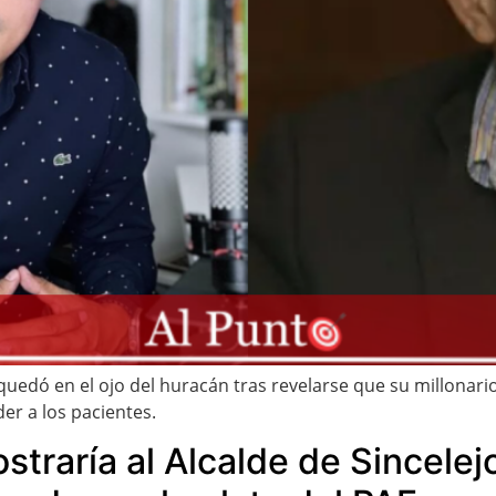
 quedó en el ojo del huracán tras revelarse que su millonar
er a los pacientes.
traría al Alcalde de Sincelejo