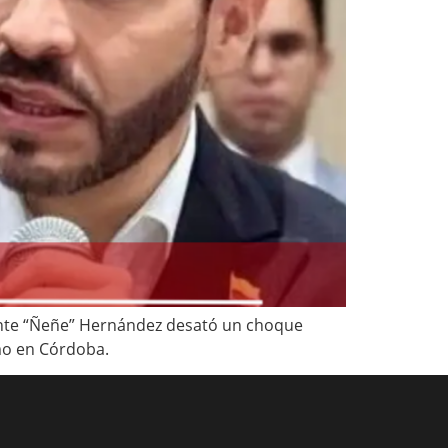
cante “Ñeñe” Hernández desató un choque
smo en Córdoba.