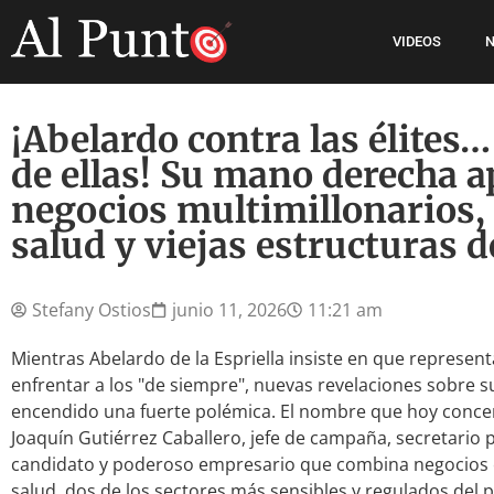
VIDEOS
N
¡Abelardo contra las élites
de ellas! Su mano derecha a
negocios multimillonarios, 
salud y viejas estructuras 
Stefany Ostios
junio 11, 2026
11:21 am
Mientras Abelardo de la Espriella insiste en que represent
enfrentar a los "de siempre", nuevas revelaciones sobre 
encendido una fuerte polémica. El nombre que hoy concent
Joaquín Gutiérrez Caballero, jefe de campaña, secretario
candidato y poderoso empresario que combina negocios en
salud, dos de los sectores más sensibles y regulados del p