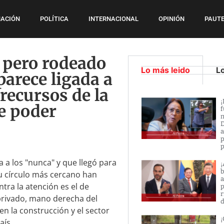
ACIÓN
POLÍTICA
INTERNACIONAL
OPINIÓN
PAUTE
… pero rodeado
Lo más leido
L
parece ligada a
recursos de la
¡
de poder
f
n
D
a
p
p
a a los "nunca" y que llegó para
¡
b
su círculo más cercano han
a
ra la atención es el de
p
r
 privado, mano derecha del
d
 la construcción y el sector
¡
aís.