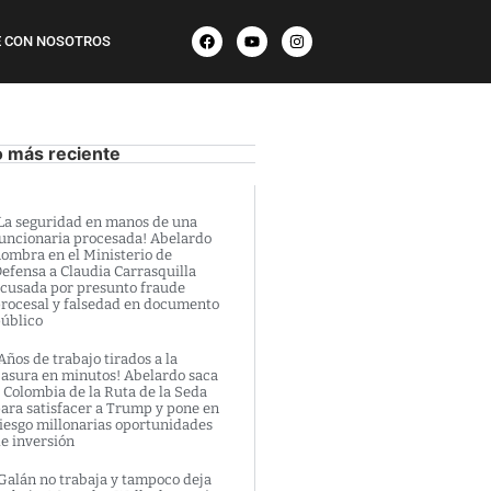
 CON NOSOTROS
o más reciente
La seguridad en manos de una
uncionaria procesada! Abelardo
ombra en el Ministerio de
efensa a Claudia Carrasquilla
cusada por presunto fraude
rocesal y falsedad en documento
úblico
Años de trabajo tirados a la
asura en minutos! Abelardo saca
 Colombia de la Ruta de la Seda
ara satisfacer a Trump y pone en
iesgo millonarias oportunidades
e inversión
Galán no trabaja y tampoco deja