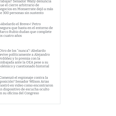
rabajar! Senador Wally denuncia
ue el cierre arbitrario de
egocios en Monserrate dejó a más
e 300 personas sin sustento
»Abelardo el Breve»! Petro
segura que hasta en el entorno de
arco Rubio dudan que complete
os cuatro años
Otro de los “nunca”! Abelardo
evive políticamente a Alejandro
rdóñez y lo premia con la
mbajada ante la OEA pese a su
olémico y cuestionado historial
Comenzó el espionaje contra la
posición? Senador Wilson Arias
ostró en video como encontraron
n dispositivo de escucha oculto
n su oficina del Congreso