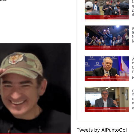
t
q
n
d
¡
a
M
l
¡
r
O
E
p
¿
o
m
u
e
Tweets by AlPuntoCol