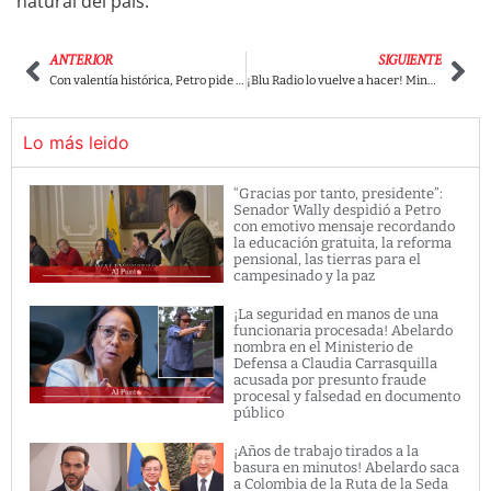
natural del país.
ANTERIOR
SIGUIENTE
Con valentía histórica, Petro pide perdón en Haití por el magnicidio del presidente Jovenel Moïse
¡Blu Radio lo vuelve a hacer! MinEducación sale a desmentir lo dicho por la emisora sobre la situación educativa en el Catatumbo
Lo más leido
“Gracias por tanto, presidente”:
Senador Wally despidió a Petro
con emotivo mensaje recordando
la educación gratuita, la reforma
pensional, las tierras para el
campesinado y la paz
¡La seguridad en manos de una
funcionaria procesada! Abelardo
nombra en el Ministerio de
Defensa a Claudia Carrasquilla
acusada por presunto fraude
procesal y falsedad en documento
público
¡Años de trabajo tirados a la
basura en minutos! Abelardo saca
a Colombia de la Ruta de la Seda