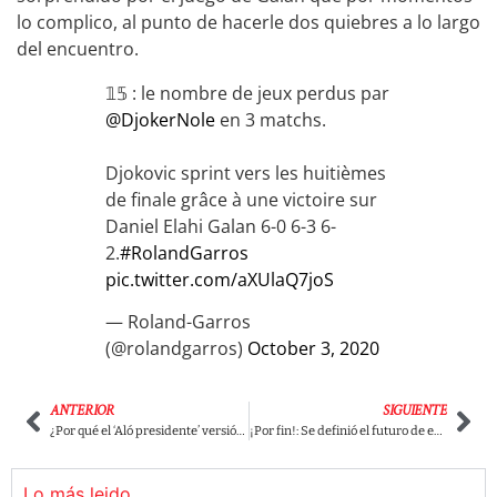
lo complico, al punto de hacerle dos quiebres a lo largo
del encuentro.
𝟙𝟝 : le nombre de jeux perdus par
@DjokerNole
en 3 matchs.
Djokovic sprint vers les huitièmes
de finale grâce à une victoire sur
Daniel Elahi Galan 6-0 6-3 6-
2.
#RolandGarros
pic.twitter.com/aXUlaQ7joS
— Roland-Garros
(@rolandgarros)
October 3, 2020
ANTERIOR
SIGUIENTE
¿Por qué el ‘Aló presidente’ versión criolla seguirá al aire?
¡Por fin!: Se definió el futuro de explotación de oro en Santurbán
Lo más leido