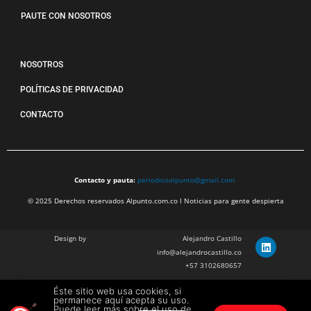
PAUTE CON NOSOTROS
NOSOTROS
POLÍTICAS DE PRIVACIDAD
CONTACTO
Contacto y pauta:
periodicoalpunto@gmail.com
© 2025 Derechos reservados Alpunto.com.co l Noticias para gente despierta
Design by
Alejandro Castillo
info@alejandrocastillo.co
+57 3102680657
Éste sitio web usa cookies, si
Julian Barragan Verano
permanece aquí acepta su uso.
julbarg@gmail.com
Puede leer más sobre el uso de