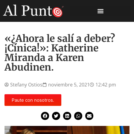
«¿Ahora le salí a deber?
¡Cínica!»: Katherine
Miranda a Karen
Abudinen.
Stefany Ostios
noviembre 5, 2021
12:42 pm
Paute con nosotros.