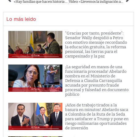
«Hay familias que hacen historia por su maldad, otras por su ineptitud»: Gilberto Tobón.
Video: «Llevemos la indignación al Congreso» ¿Wally se lanza en las elecciones de 2022?.
Lo más leido
“Gracias por tanto, presidente”:
Senador Wally despidió a Petro
con emotivo mensaje recordando
la educación gratuita, la reforma
pensional, las tierras para el
campesinado y la paz
¡La seguridad en manos de una
funcionaria procesada! Abelardo
nombra en el Ministerio de
Defensa a Claudia Carrasquilla
acusada por presunto fraude
procesal y falsedad en documento
público
¡Años de trabajo tirados a la
basura en minutos! Abelardo saca
a Colombia de la Ruta de la Seda
para satisfacer a Trump y pone en
riesgo millonarias oportunidades
de inversión