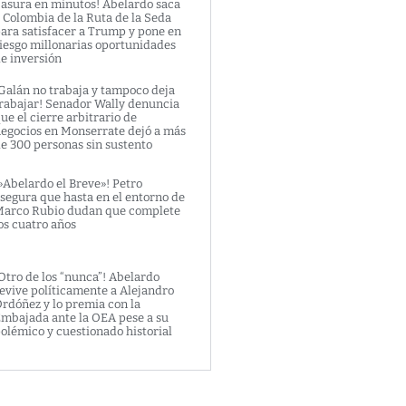
asura en minutos! Abelardo saca
 Colombia de la Ruta de la Seda
ara satisfacer a Trump y pone en
iesgo millonarias oportunidades
e inversión
Galán no trabaja y tampoco deja
rabajar! Senador Wally denuncia
ue el cierre arbitrario de
egocios en Monserrate dejó a más
e 300 personas sin sustento
»Abelardo el Breve»! Petro
segura que hasta en el entorno de
arco Rubio dudan que complete
os cuatro años
Otro de los “nunca”! Abelardo
evive políticamente a Alejandro
rdóñez y lo premia con la
mbajada ante la OEA pese a su
olémico y cuestionado historial