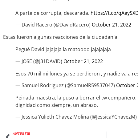
A parte de corrupta, descarada.
https://t.co/qAeySX
— David Racero (@DavidRacero)
October 21, 2022
Estas fueron algunas reacciones de la ciudadanía:
Pegué David jajajaja la matoooo jajajajaja
— JOSE (@J31DAVID)
October 21, 2022
Esos 70 mil millones ya se perdieron , y nadie va a r
— Samuel Rodriguez (@SamuelR59537047)
October 
Peinada maestra, la puso a borrar el tw compañero. 
dignidad como siempre, un abrazo.
— Jessica Yulieth Chavez Molina (@JessicaYChavezM)
ANTERIOR