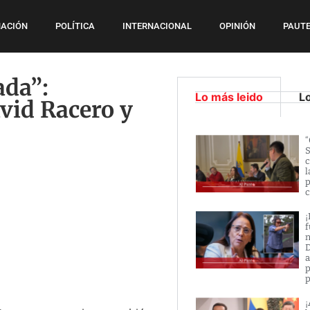
ACIÓN
POLÍTICA
INTERNACIONAL
OPINIÓN
PAUTE
ada”:
Lo más leido
L
vid Racero y
“
S
c
l
p
c
¡
f
n
D
a
p
p
¡