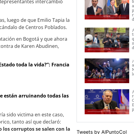
e Representantes intercambió
b
a
p
r
as, luego de que Emilio Tapia la
d
scándalo de Centros Poblados.
¡
t
ratación en Bogotá y que ahora
q
n
 contra de Karen Abudinen,
d
¡
stado toda la vida?”: Francia
a
M
l
¡
e están arruinando todas las
r
O
E
p
a sido victima en este caso,
ico, tanto así que declaró:
los corruptos se salen con la
Tweets by AlPuntoCol