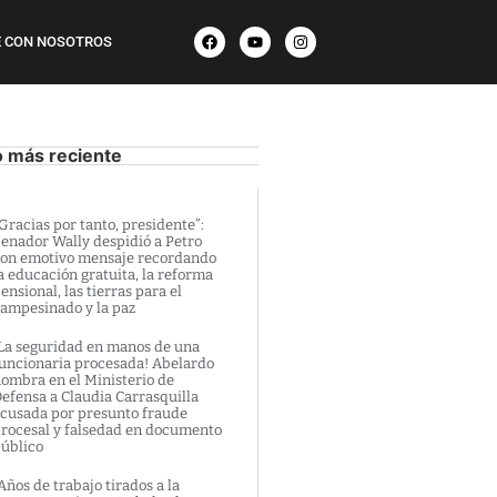
 CON NOSOTROS
o más reciente
Gracias por tanto, presidente”:
enador Wally despidió a Petro
on emotivo mensaje recordando
a educación gratuita, la reforma
ensional, las tierras para el
ampesinado y la paz
La seguridad en manos de una
uncionaria procesada! Abelardo
ombra en el Ministerio de
efensa a Claudia Carrasquilla
cusada por presunto fraude
rocesal y falsedad en documento
úblico
Años de trabajo tirados a la