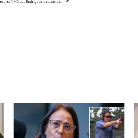
“En tu cara Ramón Jesurún”: Mónica Rodríguez le cantó la tabla al dirigente deportivo