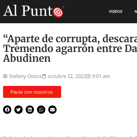
VIDEOS
N
“Aparte de corrupta, descar
Tremendo agarrón entre Da
Abudinen
Stefany Ostios
octubre 22, 2022
9:01 am
Paute con nosotros.