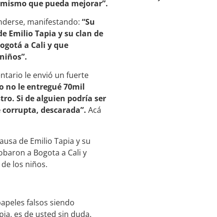
timismo que pueda mejorar”.
enderse, manifestando:
“Su
e Emilio Tapia y su clan de
ogotá a Cali y que
 niños”.
ntario le envió un fuerte
o no le entregué 70mil
ro. Si de alguien podría ser
e corrupta, descarada”.
Acá
ausa de Emilio Tapia y su
obaron a Bogota a Cali y
 de los niños.
papeles falsos siendo
apia, es de usted sin duda.