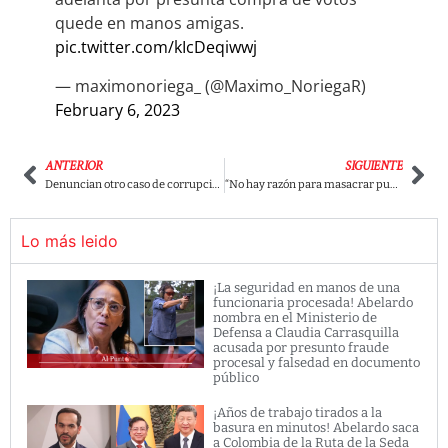
quede en manos amigas.
pic.twitter.com/kIcDeqiwwj
— maximonoriega_ (@Maximo_NoriegaR)
February 6, 2023
ANTERIOR
SIGUIENTE
Denuncian otro caso de corrupción durante gobierno Duque, esta vez en la Unidad de Restitución de Tierras
“No hay razón para masacrar pueblos enteros por ser de izquierda”: Hija de José Antequera, militante asesinado de la UP
Lo más leido
¡La seguridad en manos de una
funcionaria procesada! Abelardo
nombra en el Ministerio de
Defensa a Claudia Carrasquilla
acusada por presunto fraude
procesal y falsedad en documento
público
¡Años de trabajo tirados a la
basura en minutos! Abelardo saca
a Colombia de la Ruta de la Seda