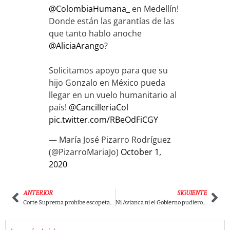
@ColombiaHumana_
en Medellín!
Donde están las garantías de las
que tanto hablo anoche
@AliciaArango
?
Solicitamos apoyo para que su
hijo Gonzalo en México pueda
llegar en un vuelo humanitario al
país!
@CancilleriaCol
pic.twitter.com/RBeOdFiCGY
— María José Pizarro Rodríguez
(@PizarroMariaJo)
October 1,
2020
ANTERIOR
SIGUIENTE
Corte Suprema prohíbe escopeta y Esmad estrena motos tipo «minitanquetas»
Ni Avianca ni el Gobierno pudieron revivir el millonario préstamo de 370 millones de dólares