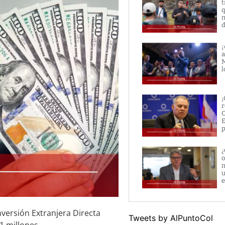
t
q
n
d
¡
a
M
l
¡
r
O
E
p
¿
o
m
u
e
nversión Extranjera Directa
Tweets by AlPuntoCol