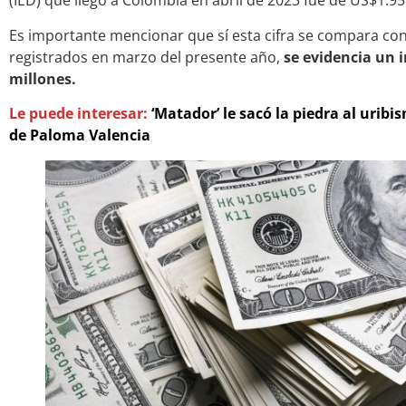
(IED) que llegó a Colombia en abril de 2023 fue de US$1.95
Es importante mencionar que sí esta cifra se compara co
registrados en marzo del presente año,
se evidencia un 
millones.
Le puede interesar:
‘Matador’ le sacó la piedra al urib
de Paloma Valencia