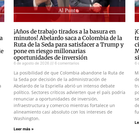
¡Años de trabajo tirados a la basura en
¡
a
minutos! Abelardo saca a Colombia de la
t
Ruta de la Seda para satisfacer a Trump y
c
de
pone en riesgo millonarias
M
oportunidades de inversión
s
6 de agosto de 2026
6 comentarios
6 
La posibilidad de que Colombia abandone la Ruta de
M
la Seda por decisión de la administración de
d
a
Abelardo de la Espriella abrió un intenso debate
tr
político. Sectores críticos advierten que el país podría
po
renunciar a oportunidades de inversión,
s
infraestructura y comercio mientras fortalece un
de
alineamiento casi absoluto con los intereses de
fu
Washington.
Le
Leer más »