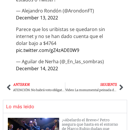
— Alejandro Rondón (@ArondonFT)
December 13, 2022
Parece que los uribistas se quedaron sin
internet y no se han dado cuenta que el
dolar bajo a $4764
pic.twitter.com/gZ4zADE0W9
— Aguilar de Nerha (@_En_las_sombras)
December 14, 2022
ANTERIOR
SIGUIENTE
ATENCIÓN: No habrá voto obligatorio en Colombia, propuesta se hunde en el Congreso
Video: La monumental peinada del representante Duvalier Sánchez al uribista Polo Polo
Lo más leido
¡»Abelardo el Breve»! Petro
asegura que hasta en el entorno
de Marco Rubio dudan que