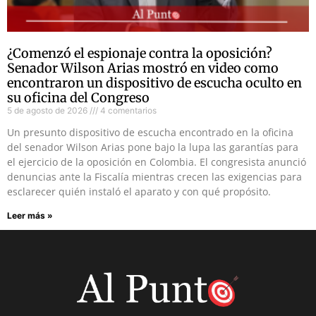
¿Comenzó el espionaje contra la oposición?
Senador Wilson Arias mostró en video como
encontraron un dispositivo de escucha oculto en
su oficina del Congreso
5 de agosto de 2026
4 comentarios
Un presunto dispositivo de escucha encontrado en la oficina
del senador Wilson Arias pone bajo la lupa las garantías para
el ejercicio de la oposición en Colombia. El congresista anunció
denuncias ante la Fiscalía mientras crecen las exigencias para
esclarecer quién instaló el aparato y con qué propósito.
Leer más »