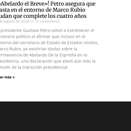
»Abelardo el Breve»! Petro asegura que
asta en el entorno de Marco Rubio
udan que complete los cuatro años
de agosto de 2026
13 comentarios
 presidente Gustavo Petro volvió a estremecer el
cenario político al afirmar que incluso en el
torno del secretario de Estado de Estados Unidos,
rco Rubio, ya existirían dudas sobre la
rmanencia de Abelardo De la Espriella en la
esidencia, una declaración que elevó aún más la
nsión de la transición presidencial.
er más »