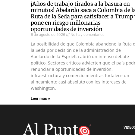
¡Años de trabajo tirados a la basura en
minutos! Abelardo saca a Colombia de l
Ruta de la Seda para satisfacer a Trump
pone en riesgo millonarias
oportunidades de inversión
6 de agosto de 2026
No hay comentarios
La posibilidad de que Colombia abandone la Ruta 
la Seda por decisión de la administración de
Abelardo de la Espriella abrió un intenso debate
político. Sectores críticos advierten que el país pod
renunciar a oportunidades de inversión,
infraestructura y comercio mientras fortalece un
alineamiento casi absoluto con los intereses de
Washington.
Leer más »
VIDEO