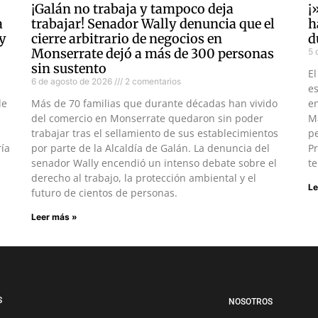
¡Galán no trabaja y tampoco deja
¡
a
trabajar! Senador Wally denuncia que el
h
 y
cierre arbitrario de negocios en
d
Monserrate dejó a más de 300 personas
5 
sin sustento
El
6 de agosto de 2026
2 comentarios
es
de
Más de 70 familias que durante décadas han vivido
en
del comercio en Monserrate quedaron sin poder
Ma
trabajar tras el sellamiento de sus establecimientos
pe
ría
por parte de la Alcaldía de Galán. La denuncia del
Pr
senador Wally encendió un intenso debate sobre el
te
derecho al trabajo, la protección ambiental y el
Le
futuro de cientos de personas.
Leer más »
S
NOSOTROS