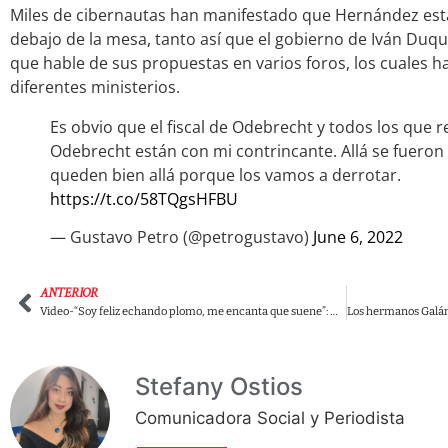
Miles de cibernautas han manifestado que Hernández est
debajo de la mesa, tanto así que el gobierno de Iván Duqu
que hable de sus propuestas en varios foros, los cuales 
diferentes ministerios.
Es obvio que el fiscal de Odebrecht y todos los que 
Odebrecht están con mi contrincante. Allá se fueron
queden bien allá porque los vamos a derrotar.
https://t.co/58TQgsHFBU
— Gustavo Petro (@petrogustavo)
June 6, 2022
ANTERIOR
Video-“Soy feliz echando plomo, me encanta que suene”: Mamá de Rodolfo en entrevista con Vicky Dávila.
Stefany Ostios
Comunicadora Social y Periodista