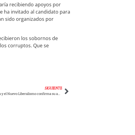
aría recibiendo apoyos por
e ha invitado al candidato para
han sido organizados por
recibieron los sobornos de
 los corruptos. Que se
SIGUIENTE
Los hermanos Galán y el Nuevo Liberalismo confirma su adhesión a la campaña de Rodolfo Hernández