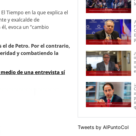
l
El Tiempo en la que explica el
te y exalcalde de
¡
 él, evoca un “cambio
r
O
E
p
el de Petro. Por el contrario,
teridad y combatiendo la
¿
o
m
u
e
medio de una entrevista sí
¡
C
m
p
m
q
Tweets by AlPuntoCol