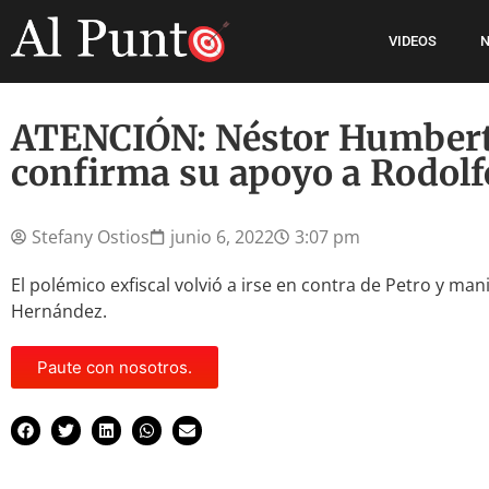
VIDEOS
N
ATENCIÓN: Néstor Humbert
confirma su apoyo a Rodol
Stefany Ostios
junio 6, 2022
3:07 pm
El polémico exfiscal volvió a irse en contra de Petro y man
Hernández.
Paute con nosotros.