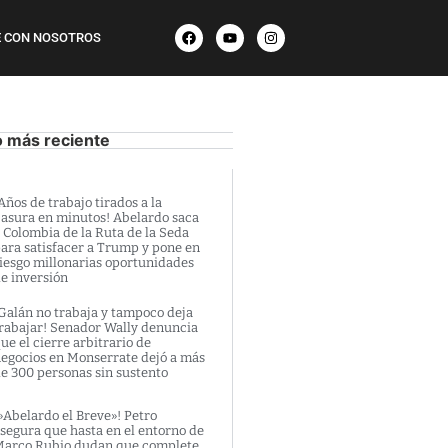
 CON NOSOTROS
o más reciente
Años de trabajo tirados a la
asura en minutos! Abelardo saca
 Colombia de la Ruta de la Seda
ara satisfacer a Trump y pone en
iesgo millonarias oportunidades
e inversión
Galán no trabaja y tampoco deja
rabajar! Senador Wally denuncia
ue el cierre arbitrario de
egocios en Monserrate dejó a más
e 300 personas sin sustento
»Abelardo el Breve»! Petro
segura que hasta en el entorno de
arco Rubio dudan que complete