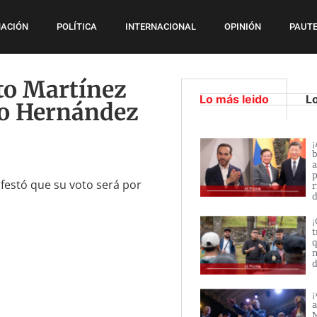
ACIÓN
POLÍTICA
INTERNACIONAL
OPINIÓN
PAUTE
o Martínez
Lo más leido
L
fo Hernández
¡
b
a
p
ifestó que su voto será por
r
d
¡
t
q
n
d
¡
a
M