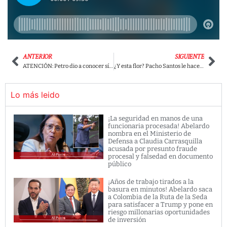
ANTERIOR
SIGUIENTE
ATENCIÓN: Petro dio a conocer sí Maduro estará o no en su posesión presidencial
¿Y esta flor? Pacho Santos le hace ‘ojitos a Petro’ por su propuesta de acabar con la Procuraduría
Lo más leido
¡La seguridad en manos de una
funcionaria procesada! Abelardo
nombra en el Ministerio de
Defensa a Claudia Carrasquilla
acusada por presunto fraude
procesal y falsedad en documento
público
¡Años de trabajo tirados a la
basura en minutos! Abelardo saca
a Colombia de la Ruta de la Seda
para satisfacer a Trump y pone en
riesgo millonarias oportunidades
de inversión