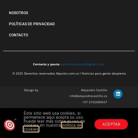
NOSOTROS
POLÍTICAS DE PRIVACIDAD
CONTACTO
Contacto y pauta:
periodicoalpunto@gmail.com
© 2025 Derechos reservados Alpunto.com.co l Noticias para gente despierta
Design by
Alejandro Castillo
info@alejandrocastillo.co
+57 3102680657
Éste sitio web usa cookies, si
Julian Barragan Verano
permanece aquí acepta su uso.
julbarg@gmail.com
Puede leer más sobre el uso de
ACEPTAR
cookies en nuestra
política de
+57 312 308 9218
cookies