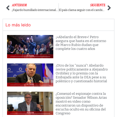
ANTERIOR
SIGUIENTE
¡Fajardo humillado internacionalmente! Serie infantil chilena 31 Minutos lo acaba por usar sus títeres en campaña presidencial
El país clama seguir con el cambio: Cepeda se dispara y deja a Abelardo llorando con los resultados de la nueva encuesta de Invamer
Lo más leido
¡»Abelardo el Breve»! Petro
asegura que hasta en el entorno
de Marco Rubio dudan que
complete los cuatro años
¡Otro de los “nunca”! Abelardo
revive políticamente a Alejandro
Ordóñez y lo premia con la
Embajada ante la OEA pese a su
polémico y cuestionado historial
¿Comenzó el espionaje contra la
oposición? Senador Wilson Arias
mostró en video como
encontraron un dispositivo de
escucha oculto en su oficina del
Congreso