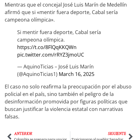
Mientras que el concejal José Luis Marín de Medellín
afirmó que si «mentir fuera deporte, Cabal sería
campeona olímpica».
Si mentir fuera deporte, Cabal sería
campeona olímpica.
https://t.co/8FlQqKKQWn
pic.twitter.com/rRYZ3jmoUC
— AquinoTicias – José Luis Marín
(@AquinoTicias1)
March 16, 2025
El caso no solo reafirma la preocupación por el abuso
policial en el país, sino también el peligro de la
desinformación promovida por figuras políticas que
buscan justificar la violencia estatal con narrativas
falsas.
ANTERIOR
SIGUIENTE
Colombia se prepara para una jornada histórica de movilización en defensa de las reformas sociales
¡Traicionaron al pueblo! Senadores hunden reforma laboral y dan la espalda a millones de trabajadores