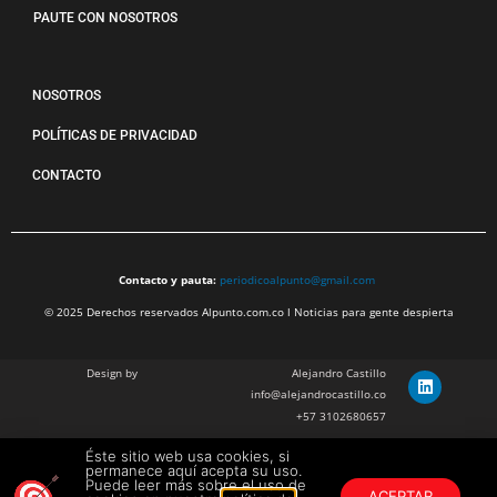
PAUTE CON NOSOTROS
NOSOTROS
POLÍTICAS DE PRIVACIDAD
CONTACTO
Contacto y pauta:
periodicoalpunto@gmail.com
© 2025 Derechos reservados Alpunto.com.co l Noticias para gente despierta
Design by
Alejandro Castillo
info@alejandrocastillo.co
+57 3102680657
Éste sitio web usa cookies, si
Julian Barragan Verano
permanece aquí acepta su uso.
julbarg@gmail.com
Puede leer más sobre el uso de
ACEPTAR