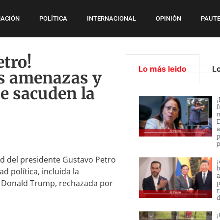
ACIÓN
POLÍTICA
INTERNACIONAL
OPINIÓN
PAUTE
etro!
Lo más leido
L
as amenazas y
e sacuden la
¡
f
n
D
a
p
p
ad del presidente Gustavo Petro
¡
b
 política, incluida la
a
e Donald Trump, rechazada por
p
r
d
¡