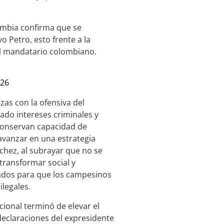
ombia confirma que se
o Petro, esto frente a la
l mandatario colombiano.
026
as con la ofensiva del
eado intereses criminales y
conservan capacidad de
 avanzar en una estrategia
nchez, al subrayar que no se
 transformar social y
ados para que los campesinos
legales.
cional terminó de elevar el
s declaraciones del expresidente