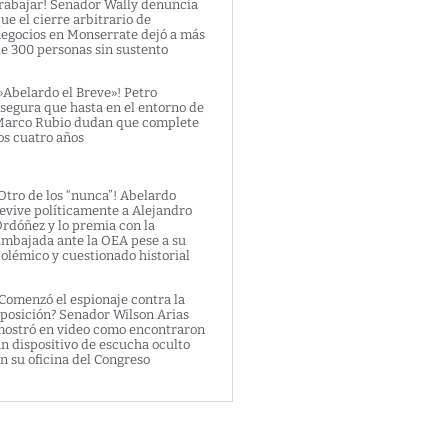
rabajar! Senador Wally denuncia
ue el cierre arbitrario de
egocios en Monserrate dejó a más
e 300 personas sin sustento
»Abelardo el Breve»! Petro
segura que hasta en el entorno de
arco Rubio dudan que complete
os cuatro años
Otro de los “nunca”! Abelardo
evive políticamente a Alejandro
rdóñez y lo premia con la
mbajada ante la OEA pese a su
olémico y cuestionado historial
Comenzó el espionaje contra la
posición? Senador Wilson Arias
ostró en video como encontraron
n dispositivo de escucha oculto
n su oficina del Congreso