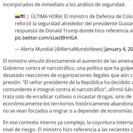
incorporados de inmediato a los análisis de seguridad.
| ÚLTIMA HORA: El ministro de Defensa de Col
reforzó la seguridad alrededor del presidente Gustav
respuesta de Donald Trump donde hizo referencia a
pic.twitter.com/sLwzBHrIGA
— Alerta Mundial (@AlertaMundoNews)
January 4, 2
El ministro vinculó directamente el aumento de las amenaz
Gobierno contra el narcotráfico, una política que ha golp
desatado reacciones de organizaciones ilegales que aún 
presión. “El señor presidente de la República ha decidido
contundente e integral contra el narcotráfico”, afirmó Sá
trata solo de erradicar cultivos o incautar drogas, sino de
económicamente los territorios históricamente abandon
no se vean forzados a migrar o a depender de economías i
En ese contexto interno ya complejo, la coyuntura interna
nivel de riesgo. El ministro hizo referencia a las reciente