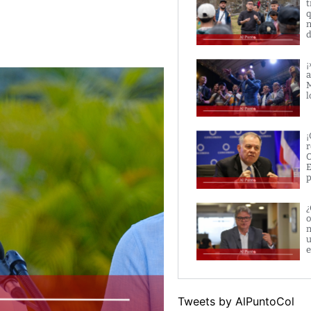
t
q
n
d
¡
a
M
l
¡
r
O
E
p
¿
o
m
u
e
Tweets by AlPuntoCol