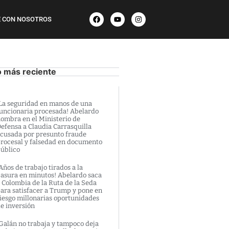
 CON NOSOTROS
o más reciente
La seguridad en manos de una
uncionaria procesada! Abelardo
ombra en el Ministerio de
efensa a Claudia Carrasquilla
cusada por presunto fraude
rocesal y falsedad en documento
úblico
Años de trabajo tirados a la
asura en minutos! Abelardo saca
 Colombia de la Ruta de la Seda
ara satisfacer a Trump y pone en
iesgo millonarias oportunidades
e inversión
Galán no trabaja y tampoco deja