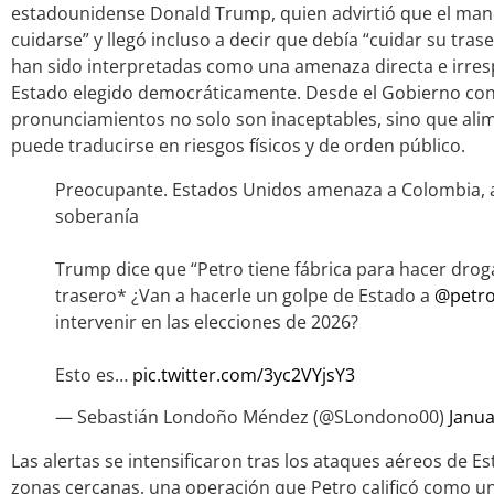
estadounidense Donald Trump, quien advirtió que el ma
cuidarse” y llegó incluso a decir que debía “cuidar su tra
han sido interpretadas como una amenaza directa e irres
Estado elegido democráticamente. Desde el Gobierno con
pronunciamientos no solo son inaceptables, sino que ali
puede traducirse en riesgos físicos y de orden público.
Preocupante. Estados Unidos amenaza a Colombia, a
soberanía
Trump dice que “Petro tiene fábrica para hacer drog
trasero* ¿Van a hacerle un golpe de Estado a
@petro
intervenir en las elecciones de 2026?
Esto es…
pic.twitter.com/3yc2VYjsY3
— Sebastián Londoño Méndez (@SLondono00)
Janua
Las alertas se intensificaron tras los ataques aéreos de 
zonas cercanas, una operación que Petro calificó como un