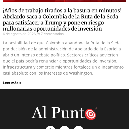
¡Años de trabajo tirados a la basura en minutos!
Abelardo saca a Colombia de la Ruta de la Seda
para satisfacer a Trump y pone en riesgo
millonarias oportunidades de inversión
6 de agosto de 2026
7 comentarios
La posibilidad de que Colombia abandone la Ruta de la Seda
por decisión de la administración de Abelardo de la Espriella
abrió un intenso debate político. Sectores críticos advierten
que el país podría renunciar a oportunidades de inversión,
infraestructura y comercio mientras fortalece un alineamiento
casi absoluto con los intereses de Washington.
Leer más »