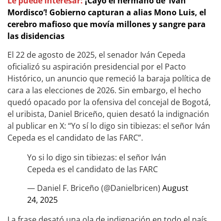
Le puede interesar:
¡Cayó el hermano de ‘Iván
Mordisco’! Gobierno capturan a alias Mono Luis, el
cerebro mafioso que movía millones y sangre para
las disidencias
El 22 de agosto de 2025, el senador Iván Cepeda
oficializó su aspiración presidencial por el Pacto
Histórico, un anuncio que remeció la baraja política de
cara a las elecciones de 2026. Sin embargo, el hecho
quedó opacado por la ofensiva del concejal de Bogotá,
el uribista, Daniel Briceño, quien desató la indignación
al publicar en X: “Yo sí lo digo sin tibiezas: el señor Iván
Cepeda es el candidato de las FARC”.
Yo si lo digo sin tibiezas: el señor Iván
Cepeda es el candidato de las FARC
— Daniel F. Briceño (@Danielbricen)
August
24, 2025
La frase desató una ola de indignación en todo el país.