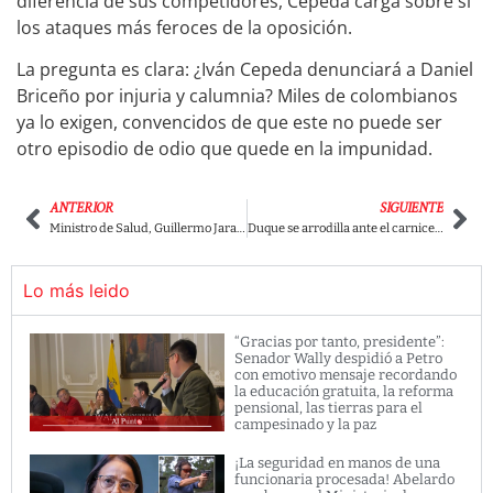
diferencia de sus competidores, Cepeda carga sobre sí
los ataques más feroces de la oposición.
La pregunta es clara: ¿Iván Cepeda denunciará a Daniel
Briceño por injuria y calumnia? Miles de colombianos
ya lo exigen, convencidos de que este no puede ser
otro episodio de odio que quede en la impunidad.
ANTERIOR
SIGUIENTE
Ministro de Salud, Guillermo Jaramillo estalla: ¡14 billones de pesos desaparecidos de las EPS y nadie responde!
Duque se arrodilla ante el carnicero de Gaza: posa con Netanyahu mientras miles de niños mueren bajo las bombas
Lo más leido
“Gracias por tanto, presidente”:
Senador Wally despidió a Petro
con emotivo mensaje recordando
la educación gratuita, la reforma
pensional, las tierras para el
campesinado y la paz
¡La seguridad en manos de una
funcionaria procesada! Abelardo