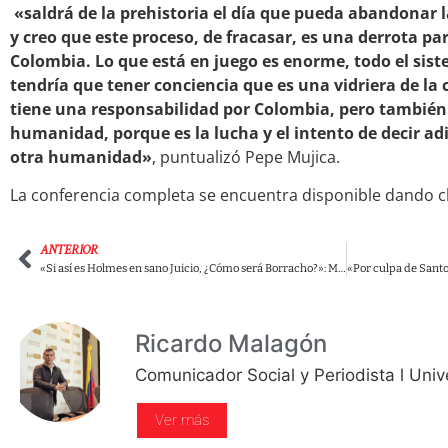
«saldrá de la prehistoria el día que pueda abandonar l
y creo que este proceso, de fracasar, es una derrota p
Colombia. Lo que está en juego es enorme, todo el sis
tendría que tener conciencia que es una vidriera de la 
tiene una responsabilidad por Colombia, pero también p
humanidad, porque es la lucha y el intento de decir ad
otra humanidad»
, puntualizó Pepe Mujica.
La conferencia completa se encuentra disponible dando c
ANTERIOR
«Si así es Holmes en sano Juicio, ¿Cómo será Borracho?»: Martín De Francisco
Ricardo Malagón
Comunicador Social y Periodista l Univ
Ver más