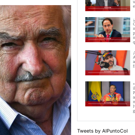
u
e
¡
C
m
p
m
q
¡
A
a
f
«
i
P
a
m
I
g
Tweets by AlPuntoCol