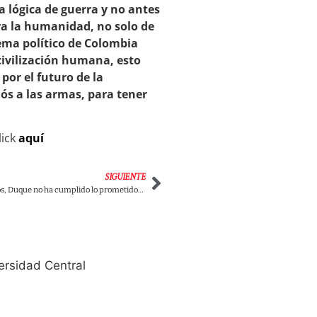
a lógica de guerra y no antes
ara la humanidad, no solo de
tema político de Colombia
civilización humana, esto
or el futuro de la
iós a las armas, para tener
lick
aquí
SIGUIENTE
«Por culpa de Santos, Duque no ha cumplido lo prometido»: Vicky Dávila
ersidad Central