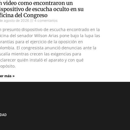
n video como encontraron un
ispositivo de escucha oculto en su
ficina del Congreso
de agosto de 2026
4 comentarios
n presunto dispositivo de escucha encontrado en la
icina del senador Wilson Arias pone bajo la lupa las
rantías para el ejercicio de la oposición en
lombia. El congresista anunció denuncias ante la
scalía mientras crecen las exigencias para
clarecer quién instaló el aparato y con qué
opósito.
er más »
IDAD