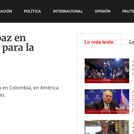
ACIÓN
POLÍTICA
INTERNACIONAL
OPINIÓN
PAUTE
paz en
Lo más leido
L
 para la
¡
a
M
l
 en Colombia, en América
¡
as.
r
O
E
p
¿
o
m