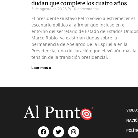
dudan que complete los cuatro años
5 de agosto de 2026
10 comentarios
El presidente Gustavo Petro volvió a estremecer el
escenario político al afirmar que incluso en el
entorno del secretario de Estado de Estados Unidos
Marco Rubio, ya existirían dudas sobre la
permanencia de Abelardo De la Espriella en la
Presidencia, una declaración que elevó aún más la
tensión de la transición presidencial.
Leer más »
VIDEO
NACIÓ
POLÍT