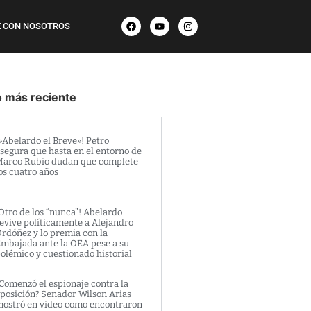
 CON NOSOTROS
o más reciente
»Abelardo el Breve»! Petro
segura que hasta en el entorno de
arco Rubio dudan que complete
os cuatro años
Otro de los “nunca”! Abelardo
evive políticamente a Alejandro
rdóñez y lo premia con la
mbajada ante la OEA pese a su
olémico y cuestionado historial
Comenzó el espionaje contra la
posición? Senador Wilson Arias
ostró en video como encontraron