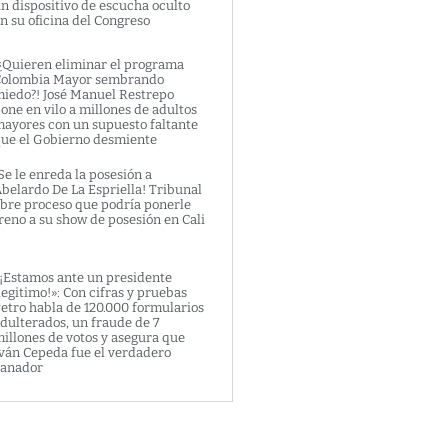
n dispositivo de escucha oculto
n su oficina del Congreso
¿Quieren eliminar el programa
olombia Mayor sembrando
iedo?! José Manuel Restrepo
one en vilo a millones de adultos
ayores con un supuesto faltante
ue el Gobierno desmiente
Se le enreda la posesión a
belardo De La Espriella! Tribunal
bre proceso que podría ponerle
reno a su show de posesión en Cali
¡Estamos ante un presidente
legitimo!»: Con cifras y pruebas
etro habla de 120.000 formularios
dulterados, un fraude de 7
illones de votos y asegura que
ván Cepeda fue el verdadero
anador