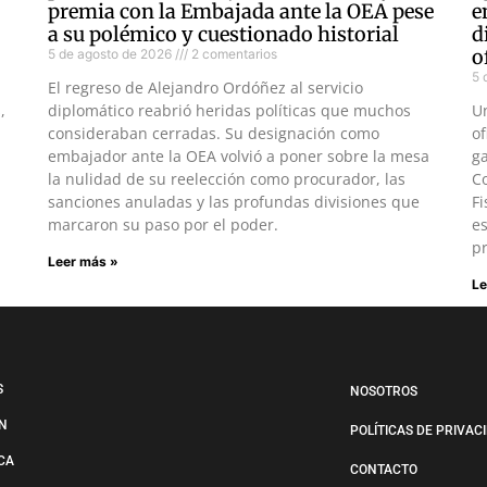
premia con la Embajada ante la OEA pese
e
a su polémico y cuestionado historial
d
o
5 de agosto de 2026
2 comentarios
5 
El regreso de Alejandro Ordóñez al servicio
,
diplomático reabrió heridas políticas que muchos
U
consideraban cerradas. Su designación como
of
embajador ante la OEA volvió a poner sobre la mesa
ga
la nulidad de su reelección como procurador, las
Co
sanciones anuladas y las profundas divisiones que
Fi
marcaron su paso por el poder.
es
pr
Leer más »
Le
S
NOSOTROS
N
POLÍTICAS DE PRIVAC
ICA
CONTACTO