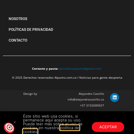
NOSOTROS
POLÍTICAS DE PRIVACIDAD
CONTACTO
Contacto y pauta:
periodicoalpunto@gmail.com
© 2025 Derechos reservados Alpunto.com.co l Noticias para gente despierta
Design by
Alejandro Castillo
info@alejandrocastillo.co
+57 3102680657
Éste sitio web usa cookies, si
Julian Barragan Verano
permanece aquí acepta su uso.
julbarg@gmail.com
Puede leer más sobre el uso de
ACEPTAR
cookies en nuestra
política de
+57 312 308 9218
cookies