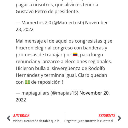
pagar a nosotros, que alivio es tener a
Gustavo Petro de presidente.
— Mamertos 2.0 (@Mamertos0)
November
23, 2022
Mal mensaje el de aquellos congresistas q se
hicieron elegir al congreso con banderas y
promesas de trabajar por
, para luego
renunciar y lanzarce a elecciones regionales.
Hicieron bulla al sinvergüenza de Rodolfo
Hernández y terminna igual. Claro quedan
con
de reposición !
— mapiaguilars (@mapias15)
November 20,
2022
ANTERIOR
SIGUIENTE
Video: La cantada de tabla que le dieron a Juvinao por atacar al Pacto Histórico
Urgente: ¿Censuraron la cuenta de Twitter a Margarita Rosa de Francisco?