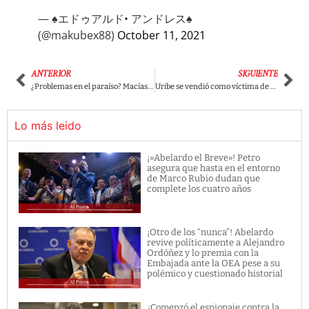
— ♠️エドゥアルド• アンドレス♠️
(@makubex88)
October 11, 2021
ANTERIOR
SIGUIENTE
¿Problemas en el paraíso? Macías dio a conocer que existen graves problemas en el Centro Democrático
Uribe se vendió como víctima de persecución política de Iván Cepeda ante la CPI.
Lo más leido
¡»Abelardo el Breve»! Petro
asegura que hasta en el entorno
de Marco Rubio dudan que
complete los cuatro años
¡Otro de los “nunca”! Abelardo
revive políticamente a Alejandro
Ordóñez y lo premia con la
Embajada ante la OEA pese a su
polémico y cuestionado historial
¿Comenzó el espionaje contra la