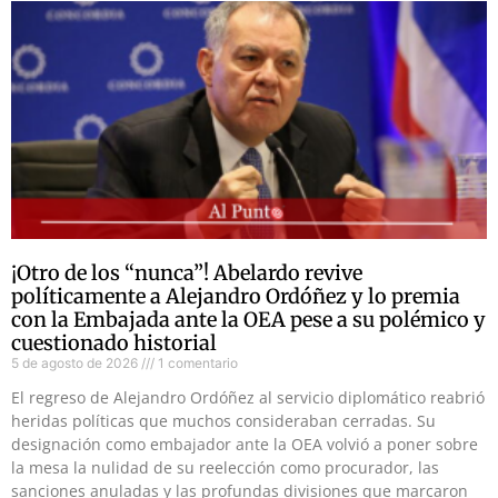
¡Otro de los “nunca”! Abelardo revive
políticamente a Alejandro Ordóñez y lo premia
con la Embajada ante la OEA pese a su polémico y
cuestionado historial
5 de agosto de 2026
1 comentario
El regreso de Alejandro Ordóñez al servicio diplomático reabrió
heridas políticas que muchos consideraban cerradas. Su
designación como embajador ante la OEA volvió a poner sobre
la mesa la nulidad de su reelección como procurador, las
sanciones anuladas y las profundas divisiones que marcaron