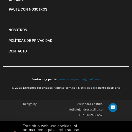
PAUTE CON NOSOTROS
NOSOTROS
POLÍTICAS DE PRIVACIDAD
CONTACTO
Contacto y pauta:
periodicoalpunto@gmail.com
© 2025 Derechos reservados Alpunto.com.co l Noticias para gente despierta
Design by
Alejandro Castillo
info@alejandrocastillo.co
+57 3102680657
Éste sitio web usa cookies, si
Julian Barragan Verano
permanece aquí acepta su uso.