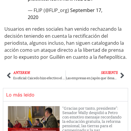
— FLIP (@FLIP_org)
September 17,
2020
Usuarios en redes sociales han venido rechazando la
decisión teniendo en cuenta la rectificación del
periodista, algunos incluso, han siguen catalogando la
acción como un ataque directo a la libertad de prensa
por lo expuesto por Guillén en cuanto a la ñeñepolítica.
ANTERIOR
SIGUIENTE
Es oficial: Caicedo hizo efectivo el decreto que permite educación gratuita en el Magdalena.
Las empresas en Japón que ‘desaparecen’ gente
Lo más leido
“Gracias por tanto, presidente”:
Senador Wally despidió a Petro
con emotivo mensaje recordando
la educación gratuita, la reforma
pensional, las tierras para el
campesinado y la paz