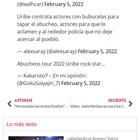
(@walhcar)
February 5, 2022
Uribe contrata actores con bubucelas para
tapar el abucheo, actores para que lo
aclamen y al rededor policía que no deje
acercar al pueblo.
— alexsaray (@alexsaray)
February 5, 2022
Abucheos tour 2022 Uribe rock star…
— Kakaroto7 – En mi opinión:
(@GokuSaiyajin_7)
February 5, 2022
ANTERIOR
SIGUIENTE
“Me mandan la corona fúnebre”: Rodolfo Hernández denuncia αmenαzαs y cancela eventos
Video- Aida Merlano acusa a los Char: “me querían mαtar y enterrαr en una finca”.
Lo más leido
¡»Abelardo el Breve»! Petro