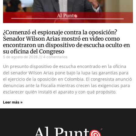
¿Comenzó el espionaje contra la oposición?
Senador Wilson Arias mostró en video como
encontraron un dispositivo de escucha oculto en
su oficina del Congreso
5 de agosto de 2026
4 comentarios
Un presunto dispositivo de escucha encontrado en la oficina
del senador Wilson Arias pone bajo la lupa las garantías para
el ejercicio de la oposición en Colombia. El congresista anunció
denuncias ante la Fiscalía mientras crecen las exigencias para
esclarecer quién instaló el aparato y con qué propósito.
Leer más »