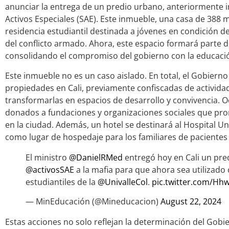
anunciar la entrega de un predio urbano, anteriormente 
Activos Especiales (SAE). Este inmueble, una casa de 388 m
residencia estudiantil destinada a jóvenes en condición d
del conflicto armado. Ahora, este espacio formará parte de
consolidando el compromiso del gobierno con la educación
Este inmueble no es un caso aislado. En total, el Gobiern
propiedades en Cali, previamente confiscadas de actividad
transformarlas en espacios de desarrollo y convivencia. 
donados a fundaciones y organizaciones sociales que pro
en la ciudad. Además, un hotel se destinará al Hospital Uni
como lugar de hospedaje para los familiares de paciente
El ministro
@DanielRMed
entregó hoy en Cali un pre
@activosSAE
a la mafia para que ahora sea utilizado
estudiantiles de la
@UnivalleCol
.
pic.twitter.com/H
— MinEducación (@Mineducacion)
August 22, 2024
Estas acciones no solo reflejan la determinación del Go