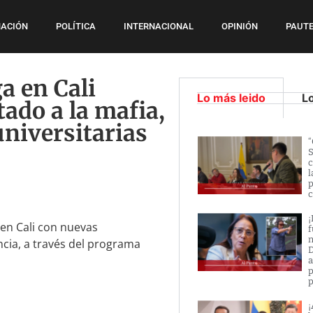
ACIÓN
POLÍTICA
INTERNACIONAL
OPINIÓN
PAUTE
a en Cali
Lo más leido
L
tado a la mafia,
universitarias
“
S
c
l
p
c
¡
en Cali con nuevas
f
n
ncia, a través del programa
D
a
p
p
¡