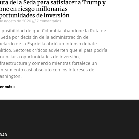
uta de la Seda para satisfacer a Trump y
one en riesgo millonarias
portunidades de inversión
de agosto de 2026
7 comentarios
a posibilidad de que Colombia abandone la Ruta de
 Seda por decisión de la administración de
elardo de la Espriella abrió un intenso debate
lítico. Sectores críticos advierten que el país podría
nunciar a oportunidades de inversión,
fraestructura y comercio mientras fortalece un
ineamiento casi absoluto con los intereses de
ashington.
er más »
IDAD