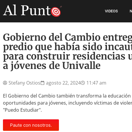
VIDEOS
N
Gobierno del Cambio entreg
predio que había sido incau
para construir residencias 
a jóvenes de Univalle
Stefany Ostios
agosto 22, 2024
11:47 am
El Gobierno del Cambio también transforma la educación 
oportunidades para jóvenes, incluyendo víctimas de viole
"Puedo Estudiar".
Paute con nosotros.