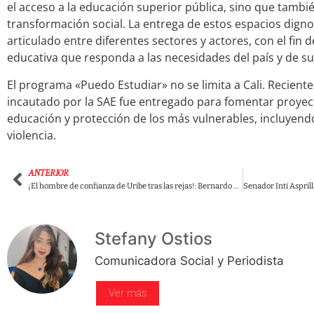
el acceso a la educación superior pública, sino que tambi
transformación social. La entrega de estos espacios dig
articulado entre diferentes sectores y actores, con el fin
educativa que responda a las necesidades del país y de su
El programa «Puedo Estudiar» no se limita a Cali. Reciente
incautado por la SAE fue entregado para fomentar proyect
educación y protección de los más vulnerables, incluyend
violencia.
ANTERIOR
¡El hombre de confianza de Uribe tras las rejas!: Bernardo Moreno, el arquitecto de la ‘Yidispolítica’, capturado
Stefany Ostios
Comunicadora Social y Periodista
Ver más