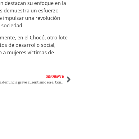
én destacan su enfoque en la
nos demuestra un esfuerzo
 de impulsar una revolución
 sociedad.
mente, en el Chocó, otro lote
os de desarrollo social,
o a mujeres víctimas de
SIGUIENTE
Senador Inti Asprilla denuncia grave ausentismo en el Congreso, incluyendo el del mismo presidente del Senado, Efraín Cepeda