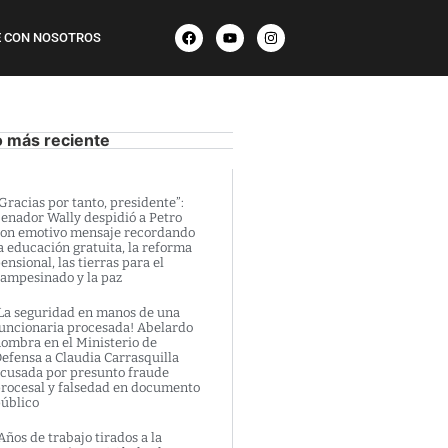
 CON NOSOTROS
o más reciente
Gracias por tanto, presidente”:
enador Wally despidió a Petro
on emotivo mensaje recordando
a educación gratuita, la reforma
ensional, las tierras para el
ampesinado y la paz
La seguridad en manos de una
uncionaria procesada! Abelardo
ombra en el Ministerio de
efensa a Claudia Carrasquilla
cusada por presunto fraude
rocesal y falsedad en documento
úblico
Años de trabajo tirados a la