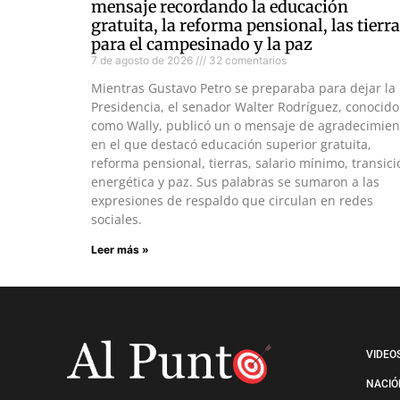
mensaje recordando la educación
gratuita, la reforma pensional, las tierr
para el campesinado y la paz
7 de agosto de 2026
32 comentarios
Mientras Gustavo Petro se preparaba para dejar la
Presidencia, el senador Walter Rodríguez, conocido
como Wally, publicó un o mensaje de agradecimien
en el que destacó educación superior gratuita,
reforma pensional, tierras, salario mínimo, transici
energética y paz. Sus palabras se sumaron a las
expresiones de respaldo que circulan en redes
sociales.
Leer más »
VIDEO
NACIÓ