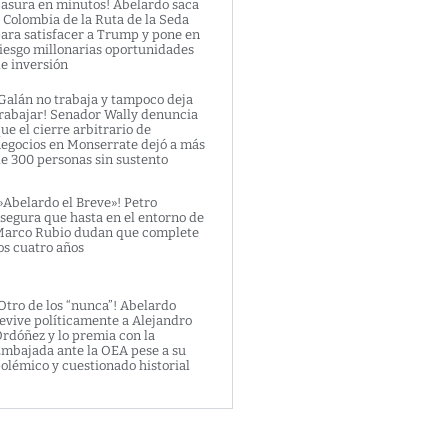
asura en minutos! Abelardo saca
 Colombia de la Ruta de la Seda
ara satisfacer a Trump y pone en
iesgo millonarias oportunidades
e inversión
Galán no trabaja y tampoco deja
rabajar! Senador Wally denuncia
ue el cierre arbitrario de
egocios en Monserrate dejó a más
e 300 personas sin sustento
»Abelardo el Breve»! Petro
segura que hasta en el entorno de
arco Rubio dudan que complete
os cuatro años
Otro de los “nunca”! Abelardo
evive políticamente a Alejandro
rdóñez y lo premia con la
mbajada ante la OEA pese a su
olémico y cuestionado historial