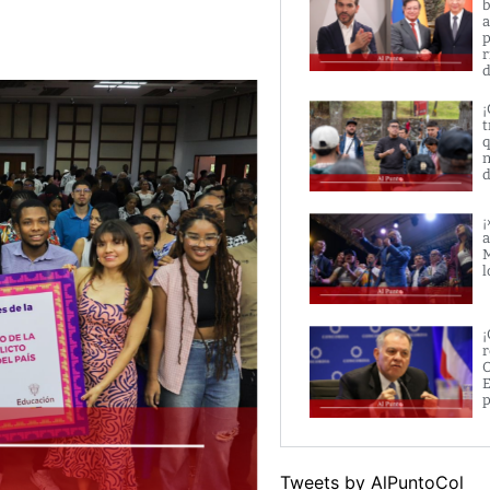
b
a
p
r
d
¡
t
q
n
d
¡
a
M
l
¡
r
O
E
p
Tweets by AlPuntoCol