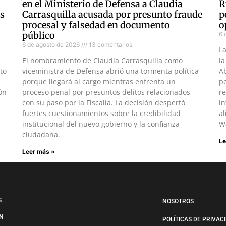
en el Ministerio de Defensa a Claudia
R
as
Carrasquilla acusada por presunto fraude
p
procesal y falsedad en documento
o
público
6 
6 de agosto de 2026
13 comentarios
L
El nombramiento de Claudia Carrasquilla como
la
to
viceministra de Defensa abrió una tormenta política
Ab
porque llegará al cargo mientras enfrenta un
po
ón
proceso penal por presuntos delitos relacionados
re
con su paso por la Fiscalía. La decisión despertó
in
fuertes cuestionamientos sobre la credibilidad
al
institucional del nuevo gobierno y la confianza
W
ciudadana.
Le
Leer más »
S
NOSOTROS
N
POLÍTICAS DE PRIVAC