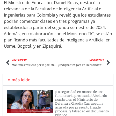
El Ministro de Educación, Daniel Rojas, destacó la
relevancia de la Facultad de Inteligencia Artificial e
Ingenierías para Colombia y reveló que los estudiantes
podrán comenzar clases en tres programas ya
establecidos a partir del segundo semestre de 2024.
Además, en colaboración con el Ministerio TIC, se están
planificando más facultades de Inteligencia Artificial en
Usme, Bogotá, y en Zipaquirá.
ANTERIOR
SIGUIENTE
Manizales resuena por la paz: Más de 300 artistas estarán en el concierto “Entretejido Sonoro” este 14 de agosto
¡Indignante!: Jota Pe Hernández “Perro rabioso” fue elegido Presidente de la Comisión Ética del Senado
Lo más leido
¡La seguridad en manos de una
funcionaria procesada! Abelardo
nombra en el Ministerio de
Defensa a Claudia Carrasquilla
acusada por presunto fraude
procesal y falsedad en documento
público