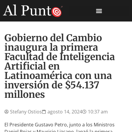
Gobierno del Cambio
inaugura la primera
Facultad de Inteligencia
Artificial en
Latinoamérica con una
inversión de $54.137
millones
Stefany Ostios
agosto 14, 2024
10:37 am
El Presidente Gustavo Petro, junto a los Ministros
Daniel Rojas y Mauricio Lizcano, lanzó la primera