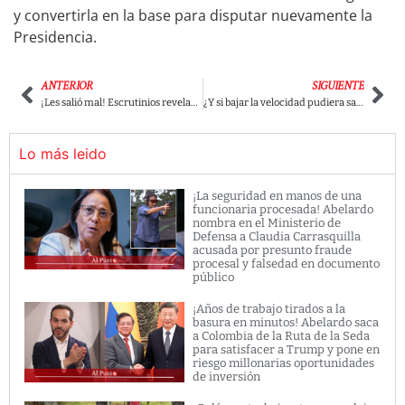
y convertirla en la base para disputar nuevamente la
Presidencia.
ANTERIOR
SIGUIENTE
¡Les salió mal! Escrutinios revelan la aparición de otra curul para el Pacto Histórico tras alertas de posible fraude por parte del Presidente
¿Y si bajar la velocidad pudiera salvar dos vidas?: “Rutas Vivas” busca que los conductores entiendan que en las carreteras habita la vida
Lo más leido
¡La seguridad en manos de una
funcionaria procesada! Abelardo
nombra en el Ministerio de
Defensa a Claudia Carrasquilla
acusada por presunto fraude
procesal y falsedad en documento
público
¡Años de trabajo tirados a la
basura en minutos! Abelardo saca
a Colombia de la Ruta de la Seda
para satisfacer a Trump y pone en
riesgo millonarias oportunidades
de inversión