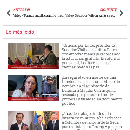
ANTERIOR
SIGUIENTE
Video-“Fumar marihuana no me hace peor profesional”: Congresista Carvalho revolucionó las redes
Video: Senador Wilson Arias se emberracó y le ‘cantó la tabla’ a la uribista Paloma Valencia
Lo más leido
“Gracias por tanto, presidente”:
Senador Wally despidió a Petro
con emotivo mensaje recordando
la educación gratuita, la reforma
pensional, las tierras para el
campesinado y la paz
¡La seguridad en manos de una
funcionaria procesada! Abelardo
nombra en el Ministerio de
Defensa a Claudia Carrasquilla
acusada por presunto fraude
procesal y falsedad en documento
público
¡Años de trabajo tirados a la
basura en minutos! Abelardo saca
a Colombia de la Ruta de la Seda
para satisfacer a Trump y pone en