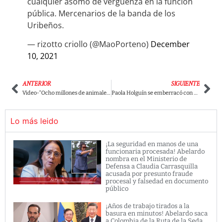
cualquier asomo de verguenza en la función
pública. Mercenarios de la banda de los
Uribeños.
— rizotto criollo (@MaoPorteno)
December
10, 2021
ANTERIOR
SIGUIENTE
Video-“Ocho millones de animales votaron por Petro”: Presidente de Panaca en medio de polémico discurso
Paola Holguín se emberracó con exviceministro que dijo que ella es una “congresista del Cαrtel de Medellín”.
Lo más leido
¡La seguridad en manos de una
funcionaria procesada! Abelardo
nombra en el Ministerio de
Defensa a Claudia Carrasquilla
acusada por presunto fraude
procesal y falsedad en documento
público
¡Años de trabajo tirados a la
basura en minutos! Abelardo saca
a Colombia de la Ruta de la Seda