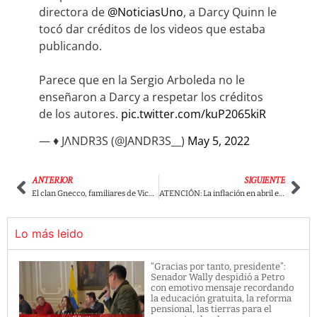
directora de
@NoticiasUno
, a Darcy Quinn le
tocó dar créditos de los videos que estaba
publicando.
Parece que en la Sergio Arboleda no le
enseñaron a Darcy a respetar los créditos
de los autores.
pic.twitter.com/kuP2065kiR
— ♦️ JΛNDR3S (@JANDR3S__)
May 5, 2022
ANTERIOR
SIGUIENTE
El clan Gnecco, familiares de Vicky Dávila, la maquinaria de Fico en el César
ATENCIÓN: La inflación en abril en Colombia llegó al 9,23%, la más alta en 21 años
Lo más leido
“Gracias por tanto, presidente”:
Senador Wally despidió a Petro
con emotivo mensaje recordando
la educación gratuita, la reforma
pensional, las tierras para el