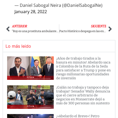
— Daniel Sabogal Neira (@DanielSabogalNe)
January 28, 2022
ANTERIOR
SIGUIENTE
“Roy es una prostituta ambulante”: Tremendo rifirrafe entre Barreras y Rodolfo Hernández
Pacto Histórico despega en las encuestas como la coalición favorita de los colombianos.
Lo más leido
¡Años de trabajo tirados a la
basura en minutos! Abelardo saca
a Colombia de la Ruta de la Seda
para satisfacer a Trump y pone en
riesgo millonarias oportunidades
de inversión
¡Galán no trabaja y tampoco deja
trabajar! Senador Wally denuncia
que el cierre arbitrario de
negocios en Monserrate dejó a
más de 300 personas sin sustento
¡»Abelardo el Breve»! Petro