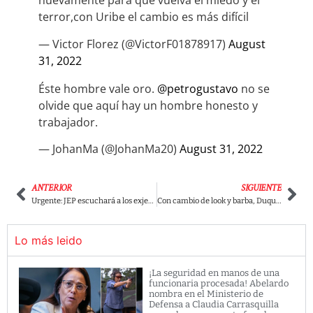
nuevamente para que vuelva el miedo y el
terror,con Uribe el cambio es más difícil
— Victor Florez (@VictorF01878917)
August
31, 2022
Éste hombre vale oro.
@petrogustavo
no se
olvide que aquí hay un hombre honesto y
trabajador.
— JohanMa (@JohanMa20)
August 31, 2022
ANTERIOR
SIGUIENTE
Urgente: JEP escuchará a los exjefes paramiltiares Salvatore Mancuso y Jorge 40
Con cambio de look y barba, Duque reapareció junto a Zapateiro. ¿Qué estaban haciendo?
Lo más leido
¡La seguridad en manos de una
funcionaria procesada! Abelardo
nombra en el Ministerio de
Defensa a Claudia Carrasquilla