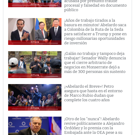
acusada por presunto fraude
procesal y falsedad en documento
público
¡Años de trabajo tirados a la
basura en minutos! Abelardo saca
a Colombia de la Ruta de la Seda
para satisfacer a Trump y pone en
riesgo millonarias oportunidades
de inversión
¡Galán no trabaja y tampoco deja
trabajar! Senador Wally denuncia
que el cierre arbitrario de
negocios en Monserrate dejó a
más de 300 personas sin sustento
¡»Abelardo el Breve»! Petro
asegura que hasta en el entorno
de Marco Rubio dudan que
complete los cuatro años
¡Otro de los “nunca”! Abelardo
revive políticamente a Alejandro
Ordóñez y lo premia con la
Embajada ante la OEA pese a su