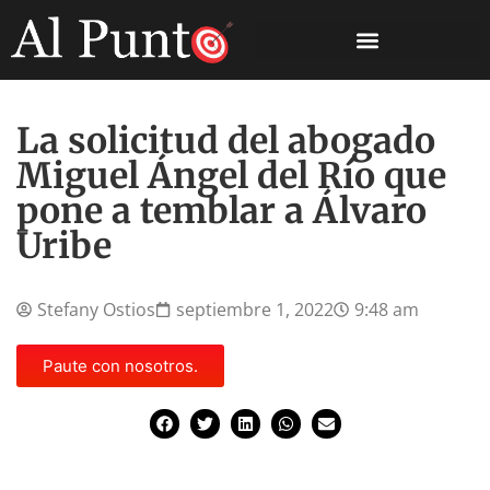
La solicitud del abogado
Miguel Ángel del Río que
pone a temblar a Álvaro
Uribe
Stefany Ostios
septiembre 1, 2022
9:48 am
Paute con nosotros.