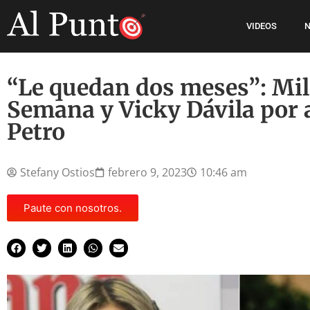
VIDEOS
N
“Le quedan dos meses”: Mile
Semana y Vicky Dávila por a
Petro
Stefany Ostios
febrero 9, 2023
10:46 am
Paute con nosotros.