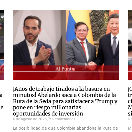
¡Años de trabajo tirados a la basura en
¡
a
minutos! Abelardo saca a Colombia de la
t
Ruta de la Seda para satisfacer a Trump y
c
de
pone en riesgo millonarias
M
oportunidades de inversión
s
6 de agosto de 2026
6 comentarios
6 
La posibilidad de que Colombia abandone la Ruta de
M