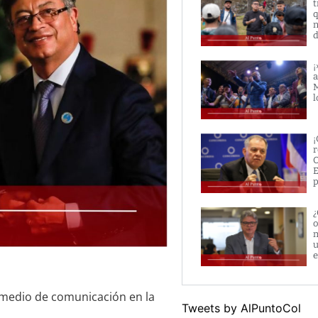
t
q
n
d
¡
a
M
l
¡
r
O
E
p
¿
o
m
u
e
 medio de comunicación en la
Tweets by AlPuntoCol