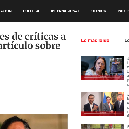
ACIÓN
POLÍTICA
INTERNACIONAL
OPINIÓN
PAUTE
s de críticas a
Lo más leido
L
rtículo sobre
¡
f
n
D
a
p
p
¡
b
a
p
r
d
¡