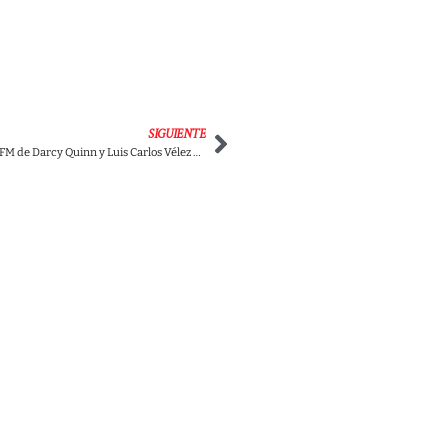
SIGUIENTE
Miles de burlas a La FM de Darcy Quinn y Luis Carlos Vélez por afirmar que son los mejores de Colombia