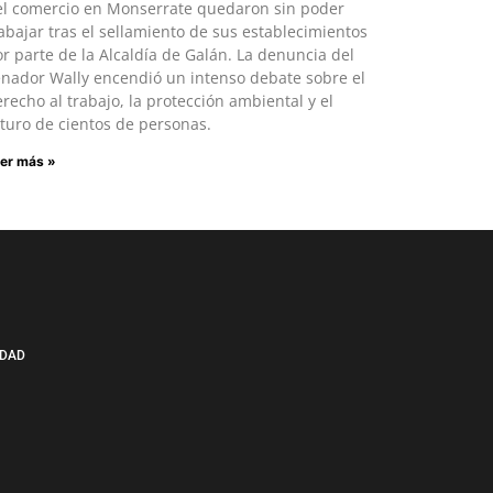
el comercio en Monserrate quedaron sin poder
abajar tras el sellamiento de sus establecimientos
r parte de la Alcaldía de Galán. La denuncia del
enador Wally encendió un intenso debate sobre el
recho al trabajo, la protección ambiental y el
turo de cientos de personas.
er más »
IDAD