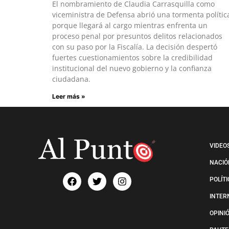
El nombramiento de Claudia Carrasquilla como
viceministra de Defensa abrió una tormenta polític
porque llegará al cargo mientras enfrenta un
proceso penal por presuntos delitos relacionados
con su paso por la Fiscalía. La decisión despertó
fuertes cuestionamientos sobre la credibilidad
institucional del nuevo gobierno y la confianza
ciudadana.
Leer más »
VIDEO
NACIÓ
POLÍT
INTER
OPINI