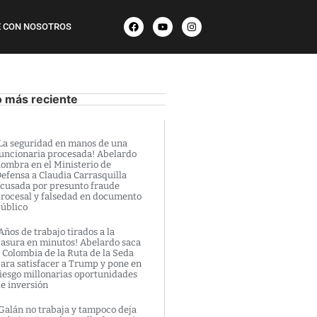
 CON NOSOTROS
o más reciente
La seguridad en manos de una
uncionaria procesada! Abelardo
ombra en el Ministerio de
efensa a Claudia Carrasquilla
cusada por presunto fraude
rocesal y falsedad en documento
úblico
Años de trabajo tirados a la
asura en minutos! Abelardo saca
 Colombia de la Ruta de la Seda
ara satisfacer a Trump y pone en
iesgo millonarias oportunidades
e inversión
Galán no trabaja y tampoco deja