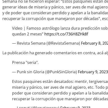
Semana no se hicieron esperar: “Estos pasquines están de
generar ideas de miseria y pánico, ser aves de mal agüero, 
y de poder que consideran perdido y apelan a la banalidad
recuperar la corrupción que manejaron por décadas“, escr
Video | Famoso astrólogo lanza dura predicción sobr
quedan 2 meses”
https://t.co/736H8ZHk8f
— Revista Semana (@RevistaSemana)
February 8, 20
La publicación ha generado comentarios en contra, acá a
Prensa "seria".
— Punk sin Gloria (@PunkSinGloria)
February 9, 2023
Estos pasquines están desatados: mentir, tergiversa
miseria y pánico, ser aves de mal agüero, etc. Todo po
poder que consideran perdido y apelan a la banalidad
recuperar la corrupción que manejaron por décadas
— Leoguti (@lagutierrezu)
February 9, 2023