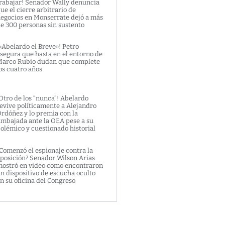
rabajar! Senador Wally denuncia
ue el cierre arbitrario de
egocios en Monserrate dejó a más
e 300 personas sin sustento
»Abelardo el Breve»! Petro
segura que hasta en el entorno de
arco Rubio dudan que complete
os cuatro años
Otro de los “nunca”! Abelardo
evive políticamente a Alejandro
rdóñez y lo premia con la
mbajada ante la OEA pese a su
olémico y cuestionado historial
Comenzó el espionaje contra la
posición? Senador Wilson Arias
ostró en video como encontraron
n dispositivo de escucha oculto
n su oficina del Congreso