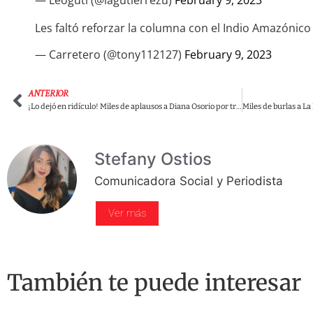
Les faltó reforzar la columna con el Indio Amazónico
— Carretero (@tony112127)
February 9, 2023
ANTERIOR
¡Lo dejó en ridículo! Miles de aplausos a Diana Osorio por tremenda respuesta a Álvaro Uribe
Stefany Ostios
Comunicadora Social y Periodista
Ver más
También te puede interesar