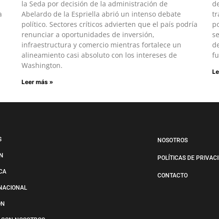
la Seda por decisión de la administración de
d
a
Abelardo de la Espriella abrió un intenso debate
tr
político. Sectores críticos advierten que el país podría
po
renunciar a oportunidades de inversión,
s
infraestructura y comercio mientras fortalece un
de
alineamiento casi absoluto con los intereses de
fu
Washington.
Le
Leer más »
S
NOSOTROS
N
POLÍTICAS DE PRIVAC
ICA
CONTACTO
NACIONAL
ÓN