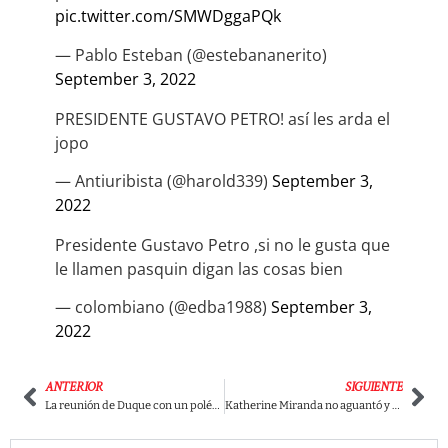
pic.twitter.com/SMWDggaPQk
— Pablo Esteban (@estebananerito)
September 3, 2022
PRESIDENTE GUSTAVO PETRO! así les arda el
jopo
— Antiuribista (@harold339)
September 3,
2022
Presidente Gustavo Petro ,si no le gusta que
le llamen pasquin digan las cosas bien
— colombiano (@edba1988)
September 3,
2022
ANTERIOR
SIGUIENTE
La reunión de Duque con un polémico personaje que preocupa a muchos en Colombia
Katherine Miranda no aguantó y estalló contra la Ministra de Minas y el escándalo de Alex Flórez