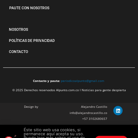
PAUTE CON NOSOTROS
NOSOTROS
POLÍTICAS DE PRIVACIDAD
CONTACTO
Contacto y pauta:
periodicoalpunto@gmail.com
© 2025 Derechos reservados Alpunto.com.co l Noticias para gente despierta
Design by
Alejandro Castillo
info@alejandrocastillo.co
+57 3102680657
Éste sitio web usa cookies, si
Julian Barragan Verano
permanece aquí acepta su uso.
julbarg@gmail.com
Puede leer más sobre el uso de