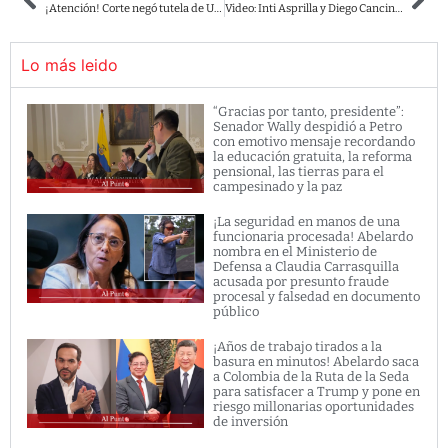
¡Atención! Corte negó tutela de Uribe y le mantiene condición de imputado
Video: Inti Asprilla y Diego Cancino, le ‘cantaron la tabla’ al concejal Julián Sastoque.
Lo más leido
“Gracias por tanto, presidente”:
Senador Wally despidió a Petro
con emotivo mensaje recordando
la educación gratuita, la reforma
pensional, las tierras para el
campesinado y la paz
¡La seguridad en manos de una
funcionaria procesada! Abelardo
nombra en el Ministerio de
Defensa a Claudia Carrasquilla
acusada por presunto fraude
procesal y falsedad en documento
público
¡Años de trabajo tirados a la
basura en minutos! Abelardo saca
a Colombia de la Ruta de la Seda
para satisfacer a Trump y pone en
riesgo millonarias oportunidades
de inversión