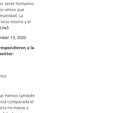
 los seres humanos.
sto vimos que
umanidad. La
rvicio mismo y el
kWUw3
ber 13, 2020
 respondieron a la
witter:
enza
igiar hemos también
 está comparada el
seria no metas a