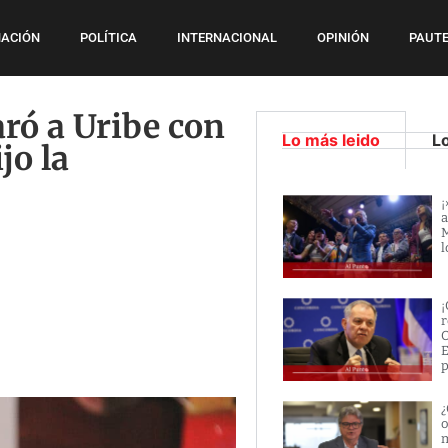
ACIÓN
POLÍTICA
INTERNACIONAL
OPINIÓN
PAUTE
ró a Uribe con
Lo más leido
L
jo la
¡
a
M
l
¡
r
O
E
p
¿
o
m