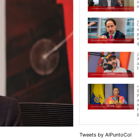
u
e
¡
C
m
p
m
q
¡
A
a
f
«
i
P
a
m
I
g
Tweets by AlPuntoCol