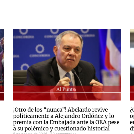
¡Otro de los “nunca”! Abelardo revive
¿
políticamente a Alejandro Ordóñez y lo
o
premia con la Embajada ante la OEA pese
e
a su polémico y cuestionado historial
d
5 de agosto de 2026
2 comentarios