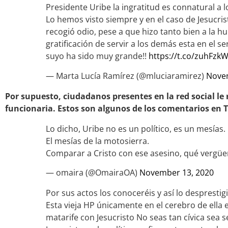
Presidente Uribe la ingratitud es connatural a
Lo hemos visto siempre y en el caso de Jesucri
recogió odio, pese a que hizo tanto bien a la h
gratificación de servir a los demás esta en el se
suyo ha sido muy grande!!
https://t.co/zuhFz
— Marta Lucía Ramírez (@mluciaramirez)
Novem
Por supuesto, ciudadanos presentes en la red social le
funcionaria. Estos son algunos de los comentarios en T
Lo dicho, Uribe no es un político, es un mesías.
El mesías de la motosierra.
Comparar a Cristo con ese asesino, qué vergü
— omaira (@OmairaOA)
November 13, 2020
Por sus actos los conoceréis y así lo desprest
Esta vieja HP únicamente en el cerebro de ella
matarife con Jesucristo No seas tan cívica sea 