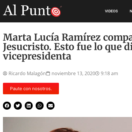
VIDEOS
N
Marta Lucía Ramírez compa
Jesucristo. Esto fue lo que di
vicepresidenta
Ricardo Malagón
noviembre 13, 2020
9:18 am
Paute con nosotros.