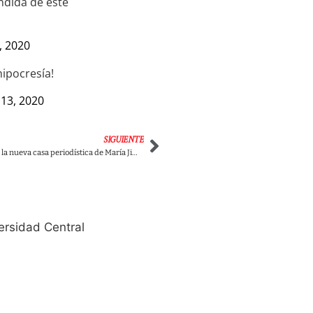
andida de este
, 2020
hipocresía!
13, 2020
SIGUIENTE
Ya se conoce cuál es la nueva casa periodística de María Jimena Duzán
ersidad Central