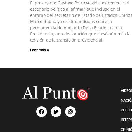
El presidente Gustavo Petro volvió a estremecer el
escenario político al afirmar que incluso en el
entorno del secretario de Estado de Estados Unidos
Marco Rubio, ya existirían dudas sobre la
permanencia de Abelardo De la Espriella en la
Presidencia, una declaración que elevó aún más la
tensión de la transición presidencial.
Leer más »
VIDEO
NACIÓ
POLÍT
INTER
OPINI