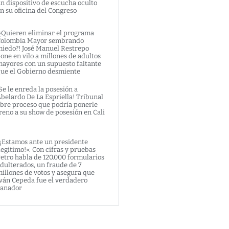
n dispositivo de escucha oculto
n su oficina del Congreso
¿Quieren eliminar el programa
olombia Mayor sembrando
iedo?! José Manuel Restrepo
one en vilo a millones de adultos
ayores con un supuesto faltante
ue el Gobierno desmiente
Se le enreda la posesión a
belardo De La Espriella! Tribunal
bre proceso que podría ponerle
reno a su show de posesión en Cali
¡Estamos ante un presidente
legitimo!»: Con cifras y pruebas
etro habla de 120.000 formularios
dulterados, un fraude de 7
illones de votos y asegura que
ván Cepeda fue el verdadero
anador