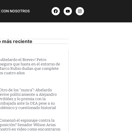
 CON NOSOTROS
o más reciente
»Abelardo el Breve»! Petro
segura que hasta en el entorno de
arco Rubio dudan que complete
os cuatro años
Otro de los “nunca”! Abelardo
evive políticamente a Alejandro
rdóñez y lo premia con la
mbajada ante la OEA pese a su
olémico y cuestionado historial
Comenzó el espionaje contra la
posición? Senador Wilson Arias
ostró en video como encontraron