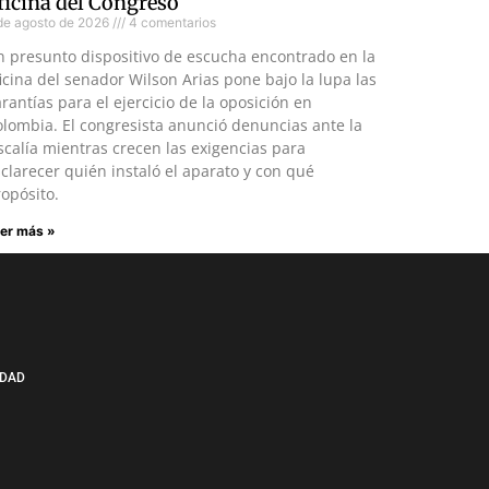
ficina del Congreso
de agosto de 2026
4 comentarios
n presunto dispositivo de escucha encontrado en la
icina del senador Wilson Arias pone bajo la lupa las
rantías para el ejercicio de la oposición en
lombia. El congresista anunció denuncias ante la
scalía mientras crecen las exigencias para
clarecer quién instaló el aparato y con qué
opósito.
er más »
IDAD