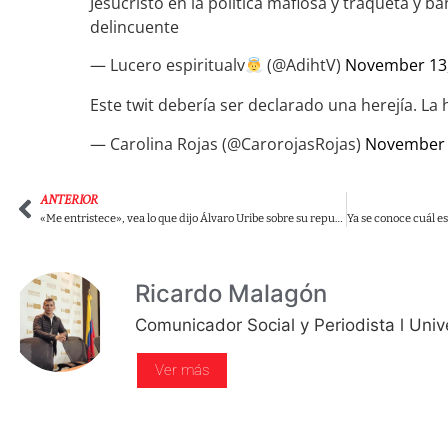
Jesucristo en la política mafiosa y traqueta y b
delincuente
— Lucero espiritualv
(@AdihtV)
November 13
Este twit debería ser declarado una herejía. La 
— Carolina Rojas (@CarorojasRojas)
November 
ANTERIOR
«Me entristece», vea lo que dijo Álvaro Uribe sobre su reputación
Ricardo Malagón
Comunicador Social y Periodista l Univ
Ver más