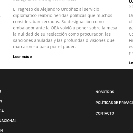
o
5 
El regreso de Alejandro Ordóñez al servicio
,
diplomático reabrió heridas políticas que muchos
U
consideraban cerradas. Su designación como
of
embajador ante la OEA volvió a poner sobre la mesa
ga
la nulidad de su reelección como procurador, las
Co
sanciones anuladas y las profundas divisiones que
Fi
marcaron su paso por el poder.
es
pr
Leer más »
Le
S
NOSOTROS
N
POLÍTICAS DE PRIVAC
ICA
CONTACTO
NACIONAL
ÓN