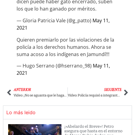
dicen puede haber gato encerrado, suben
los que lo han ganado por méritos.
— Gloria Patricia Vale (@g_patto)
May 11,
2021
Quieren premiarlo por las violaciones de la
policía a los derechos humanos. Ahora se
suma acoso a los indígenas en Jamundí!!!
— Hugo Serrano (@hserrano_98)
May 11,
2021
ANTERIOR
SIGUIENTE
Video: ¡No se aguanta que le hagan preguntas incómodas! Uribe se emberracó con periodista de CNN
Video: Policía requisó a integrante de la Primera Línea y lo que encontró sorprendió a muchos.
Lo más leido
¡»Abelardo el Breve»! Petro
asegura que hasta en el entorno