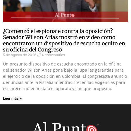
¿Comenzó el espionaje contra la oposición?
Senador Wilson Arias mostró en video como
encontraron un dispositivo de escucha oculto en
su oficina del Congreso
5 de agosto de 2026
4 comentarios
Un presunto dispositivo de escucha encontrado en la oficina
del senador Wilson Arias pone bajo la lupa las garantías para
el ejercicio de la oposición en Colombia. El congresista anunció
denuncias ante la Fiscalía mientras crecen las exigencias para
esclarecer quién instaló el aparato y con qué propósito.
Leer más »