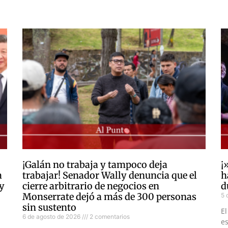
¡Galán no trabaja y tampoco deja
¡
a
trabajar! Senador Wally denuncia que el
h
 y
cierre arbitrario de negocios en
d
Monserrate dejó a más de 300 personas
5 
sin sustento
El
6 de agosto de 2026
2 comentarios
es