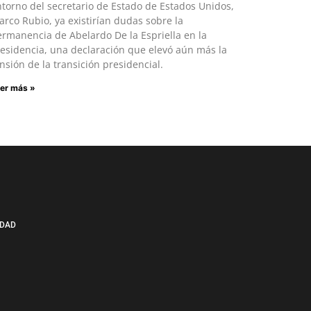
torno del secretario de Estado de Estados Unidos,
rco Rubio, ya existirían dudas sobre la
rmanencia de Abelardo De la Espriella en la
esidencia, una declaración que elevó aún más la
nsión de la transición presidencial.
er más »
IDAD