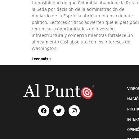
La posibilidad de que Colombia abandone la Ruta 
la Seda por decisión de la administración de
Abelardo de la Espriella abrió un intenso debate
político. Sectores críticos advierten que el país pod
renunciar a oportunidades de inversión,
infraestructura y comercio mientras fortalece un
alineamiento casi absoluto con los intereses de
Washington.
Leer más »
VIDEO
NACIÓ
POLÍT
INTER
OPINI