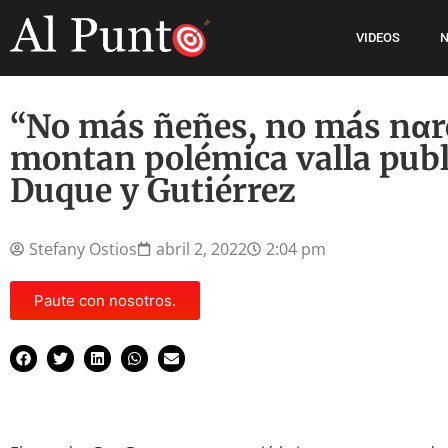
VIDEOS
N
“No más ñeñes, no más nαr
montan polémica valla publi
Duque y Gutiérrez
Stefany Ostios
abril 2, 2022
2:04 pm
Paute con nosotros.