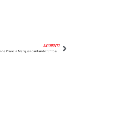
:
SIGUIENTE
Video: Reviven video de Francia Márquez cantando junto a Manu Chao