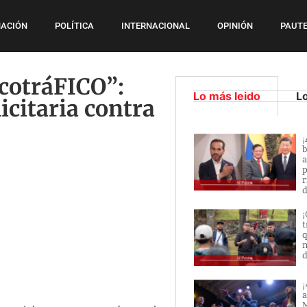
ACIÓN
POLÍTICA
INTERNACIONAL
OPINIÓN
PAUTE
cotráFICO”:
Lo más leido
L
citaria contra
¡
b
a
p
r
d
¡
t
q
n
d
¡
a
M