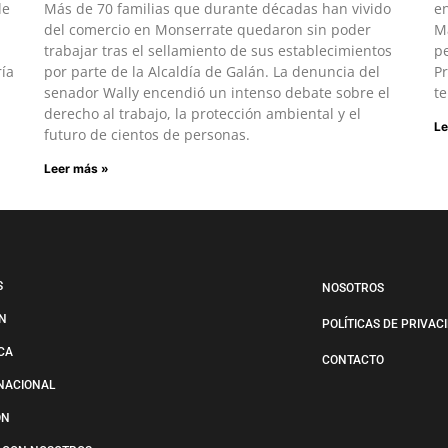
de
Más de 70 familias que durante décadas han vivido
en
del comercio en Monserrate quedaron sin poder
Ma
trabajar tras el sellamiento de sus establecimientos
pe
ría
por parte de la Alcaldía de Galán. La denuncia del
Pr
senador Wally encendió un intenso debate sobre el
te
derecho al trabajo, la protección ambiental y el
Le
futuro de cientos de personas.
Leer más »
S
NOSOTROS
N
POLÍTICAS DE PRIVAC
ICA
CONTACTO
NACIONAL
ÓN