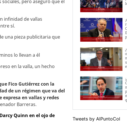
 sociales, pero aseguró que el
l
 infinidad de vallas
¡
r
ntre sí.
O
E
de una pieza publicitaria que
p
¿
o
m
u
preso en la valla, un hecho
e
¡
C
ue Fico Gutiérrez con la
m
dad de un régimen que va del
p
m
expresa en vallas y redes
q
 senador Barreras.
 Darcy Quinn en
el ojo de
Tweets by AlPuntoCol