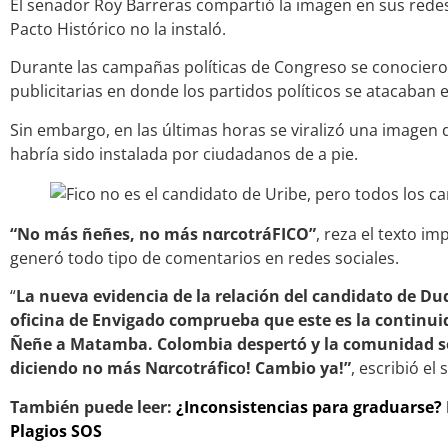
El senador Roy Barreras compartió la imagen en sus redes
Pacto Histórico no la instaló.
Durante las campañas políticas de Congreso se conocieron
publicitarias en donde los partidos políticos se atacaban e
Sin embargo, en las últimas horas se viralizó una imagen 
habría sido instalada por ciudadanos de a pie.
“No más ñeñes, no más nαrcotráFICO”
, reza el texto im
generó todo tipo de comentarios en redes sociales.
“
La nueva evidencia de la relación del candidato de Duq
oficina de Envigado comprueba que este es la continui
Ñeñe a Matamba. Colombia despertó y la comunidad se 
diciendo no más Nαrcᴏtráficᴏ! Cambio ya!”
, escribió el
También puede leer:
¿Inconsistencias para graduarse?
Plagios SOS