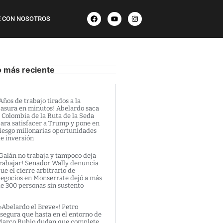
 CON NOSOTROS
o más reciente
Años de trabajo tirados a la
asura en minutos! Abelardo saca
 Colombia de la Ruta de la Seda
ara satisfacer a Trump y pone en
iesgo millonarias oportunidades
e inversión
Galán no trabaja y tampoco deja
rabajar! Senador Wally denuncia
ue el cierre arbitrario de
egocios en Monserrate dejó a más
e 300 personas sin sustento
»Abelardo el Breve»! Petro
segura que hasta en el entorno de
arco Rubio dudan que complete