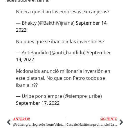
redes sobre el tema:
No era que iban las empresas extranjeras?
— Bhakty (@BakthiVijnana)
September 14,
2022
No pues que se iban a ir las inversiones?
— AntiBandido (@anti_bandido)
September
14, 2022
Mcdonalds anunció millonaria inversión en
este platanal. No que con Petro todos se
iban a ir??
— Uribe por siempre (@siempre_uribe)
September 17, 2022
ANTERIOR
SIGUIENTE
¡Primer gran logro de Irene Vélez! A Partir de noviembre bajará el servicio de energía
¡Casa de Nariño se pronunció! La orden del médico personal al presidente Gustavo Petro