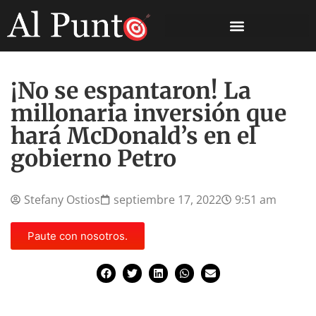
¡No se espantaron! La
millonaria inversión que
hará McDonald’s en el
gobierno Petro
Stefany Ostios
septiembre 17, 2022
9:51 am
Paute con nosotros.