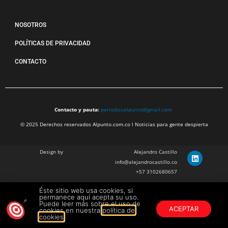
NOSOTROS
POLÍTICAS DE PRIVACIDAD
CONTACTO
Contacto y pauta:
periodicoalpunto@gmail.com
© 2025 Derechos reservados Alpunto.com.co l Noticias para gente despierta
Design by
Alejandro Castillo
info@alejandrocastillo.co
+57 3102680657
Éste sitio web usa cookies, si
Julian Barragan Verano
permanece aquí acepta su uso.
julbarg@gmail.com
Puede leer más sobre el uso de
ACEPTAR
cookies en nuestra
política de
+57 312 308 9218
cookies