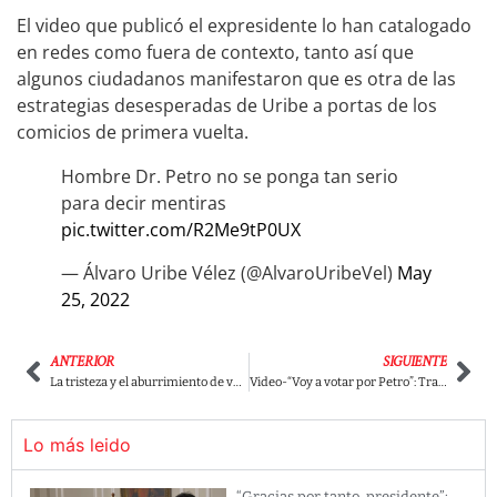
El video que publicó el expresidente lo han catalogado
en redes como fuera de contexto, tanto así que
algunos ciudadanos manifestaron que es otra de las
estrategias desesperadas de Uribe a portas de los
comicios de primera vuelta.
Hombre Dr. Petro no se ponga tan serio
para decir mentiras
pic.twitter.com/R2Me9tP0UX
— Álvaro Uribe Vélez (@AlvaroUribeVel)
May
25, 2022
ANTERIOR
SIGUIENTE
La tristeza y el aburrimiento de varios trabajadores al escuchar hablar a Cabal sobre Fico
Video-“Voy a votar por Petro”: Trabajadores de construcción bailaron y confirmaron su voto.
Lo más leido
“Gracias por tanto, presidente”: