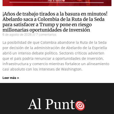
¡Años de trabajo tirados a la basura en minutos!
Abelardo saca a Colombia de la Ruta de la Seda
para satisfacer a Trump y pone en riesgo
millonarias oportunidades de inversión
6 de agosto de 2026
7 comentarios
La posibilidad de que Colombia abandone la Ruta de la Seda
por decisión de la administración de Abelardo de la Espriella
abrió un intenso debate político. Sectores críticos advierten
que el país podría renunciar a oportunidades de inversión,
infraestructura y comercio mientras fortalece un alineamiento
casi absoluto con los intereses de Washington.
Leer más »