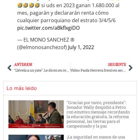
si uds en 2023 ganan 1.680.000 al
mes, pagarán y declararán renta cómo
cualquier parroquiano del estrato 3/4/5/6
pic.twitter.com/aBkflxgiDO
— EL MONO SANCHEZ ®️
(@elmonosanchezof)
July 1, 2022
ANTERIOR
SIGUIENTE
“Llévela a un yate”: Le dicen en redes a Rodolfo por foto que publicó con su esposa.
Video: Paola Herrera frenó en seco a Miguel Uribe por atacar a Petro
Lo más leido
“Gracias por tanto, presidente”:
Senador Wally despidió a Petro
con emotivo mensaje recordando
la educación gratuita, la reforma
pensional, las tierras para el
campesinado y la paz
¡La seguridad en manos de una