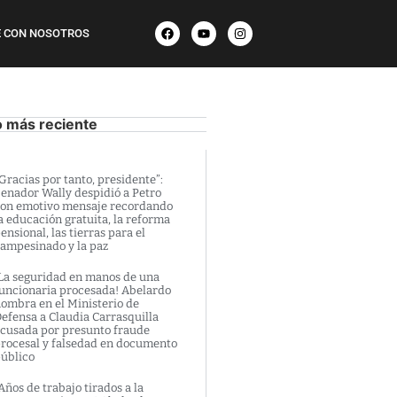
 CON NOSOTROS
o más reciente
Gracias por tanto, presidente”:
enador Wally despidió a Petro
on emotivo mensaje recordando
a educación gratuita, la reforma
ensional, las tierras para el
ampesinado y la paz
La seguridad en manos de una
uncionaria procesada! Abelardo
ombra en el Ministerio de
efensa a Claudia Carrasquilla
cusada por presunto fraude
rocesal y falsedad en documento
úblico
Años de trabajo tirados a la