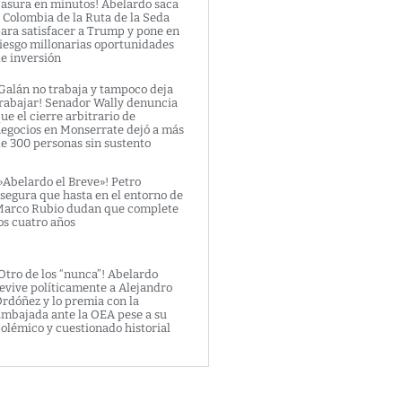
asura en minutos! Abelardo saca
 Colombia de la Ruta de la Seda
ara satisfacer a Trump y pone en
iesgo millonarias oportunidades
e inversión
Galán no trabaja y tampoco deja
rabajar! Senador Wally denuncia
ue el cierre arbitrario de
egocios en Monserrate dejó a más
e 300 personas sin sustento
»Abelardo el Breve»! Petro
segura que hasta en el entorno de
arco Rubio dudan que complete
os cuatro años
Otro de los “nunca”! Abelardo
evive políticamente a Alejandro
rdóñez y lo premia con la
mbajada ante la OEA pese a su
olémico y cuestionado historial