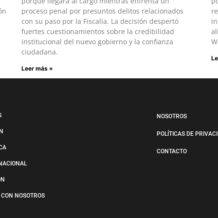
porque llegará al cargo mientras enfrenta un
po
ón
proceso penal por presuntos delitos relacionados
re
con su paso por la Fiscalía. La decisión despertó
in
fuertes cuestionamientos sobre la credibilidad
al
institucional del nuevo gobierno y la confianza
W
ciudadana.
Le
Leer más »
S
NOSOTROS
N
POLÍTICAS DE PRIVAC
ICA
CONTACTO
NACIONAL
ÓN
 CON NOSOTROS