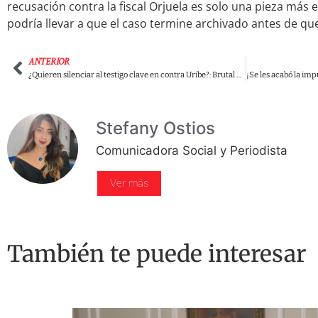
recusación contra la fiscal Orjuela es solo una pieza más e
podría llevar a que el caso termine archivado antes de que 
ANTERIOR
¿Quieren silenciar al testigo clave en contra Uribe?: Brutal agresión a Juan Guillermo Monsalve en su celda un día antes de declarar
Stefany Ostios
Comunicadora Social y Periodista
Ver más
También te puede interesar