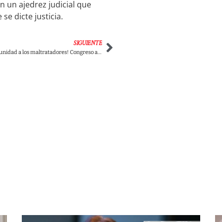
n un ajedrez judicial que
se dicte justicia.
SIGUIENTE
¡Se les acabó la impunidad a los maltratadores! Congreso aprueba por unanimidad la Ley Ángel, que endurece las sanciones contra el maltrato animal