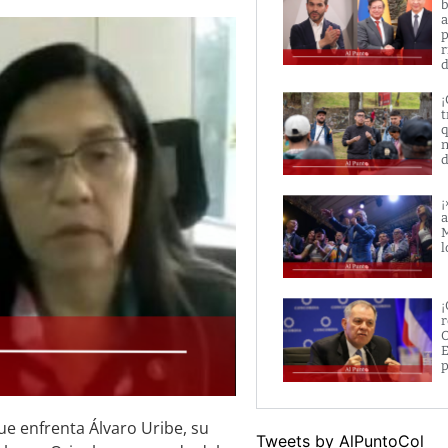
b
a
p
r
d
¡
t
q
n
d
¡
a
M
l
¡
r
O
E
p
ue enfrenta Álvaro Uribe, su
Tweets by AlPuntoCol