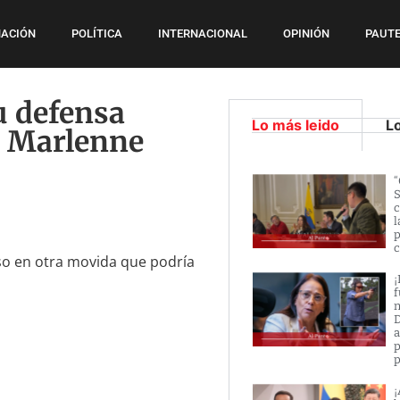
ACIÓN
POLÍTICA
INTERNACIONAL
OPINIÓN
PAUTE
u defensa
Lo más leido
L
al Marlenne
“
S
c
l
p
c
aso en otra movida que podría
¡
f
n
D
a
p
p
¡