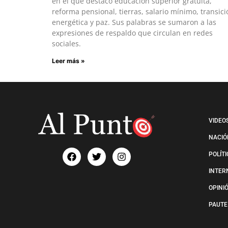
en el que destacó educación superior gratuita,
reforma pensional, tierras, salario mínimo, transici
energética y paz. Sus palabras se sumaron a las
expresiones de respaldo que circulan en redes
sociales.
Leer más »
VIDEO
NACIÓ
POLÍT
INTER
OPINI
PAUTE