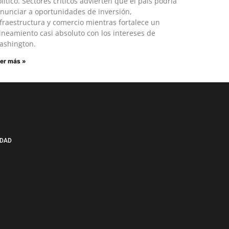
lítico. Sectores críticos advierten que el país podría
nunciar a oportunidades de inversión,
fraestructura y comercio mientras fortalece un
ineamiento casi absoluto con los intereses de
ashington.
er más »
IDAD