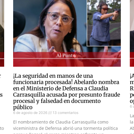
r
¡La seguridad en manos de una
¡
funcionaria procesada! Abelardo nombra
m
en el Ministerio de Defensa a Claudia
R
as
Carrasquilla acusada por presunto fraude
p
procesal y falsedad en documento
o
público
6 
6 de agosto de 2026
13 comentarios
L
El nombramiento de Claudia Carrasquilla como
la
to
viceministra de Defensa abrió una tormenta política
Ab