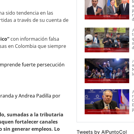
b
a
p
ha sido tendencia en las
r
tidas a través de su cuenta de
d
¡
t
ico“
con información falsa
q
n
resas en Colombia que siempre
d
¡
 emprende fuerte persecución
a
M
l
¡
randa y Andrea Padilla por
r
O
E
p
o, sumadas a la tributaria
squen fortalecer canales
do sin generar empleos. Lo
Tweets by AlPuntoCol