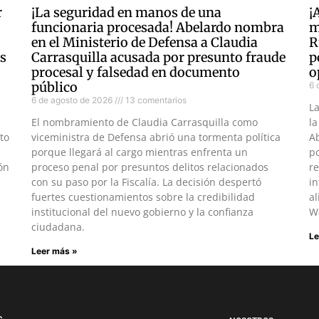
r
¡La seguridad en manos de una
¡
funcionaria procesada! Abelardo nombra
m
en el Ministerio de Defensa a Claudia
R
as
Carrasquilla acusada por presunto fraude
p
procesal y falsedad en documento
o
público
6 
6 de agosto de 2026
13 comentarios
L
El nombramiento de Claudia Carrasquilla como
la
to
viceministra de Defensa abrió una tormenta política
Ab
porque llegará al cargo mientras enfrenta un
po
ón
proceso penal por presuntos delitos relacionados
re
con su paso por la Fiscalía. La decisión despertó
in
fuertes cuestionamientos sobre la credibilidad
al
institucional del nuevo gobierno y la confianza
W
ciudadana.
Le
Leer más »