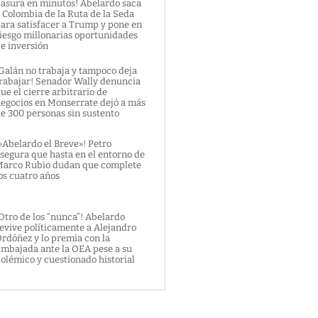
asura en minutos! Abelardo saca
 Colombia de la Ruta de la Seda
ara satisfacer a Trump y pone en
iesgo millonarias oportunidades
e inversión
Galán no trabaja y tampoco deja
rabajar! Senador Wally denuncia
ue el cierre arbitrario de
egocios en Monserrate dejó a más
e 300 personas sin sustento
»Abelardo el Breve»! Petro
segura que hasta en el entorno de
arco Rubio dudan que complete
os cuatro años
Otro de los “nunca”! Abelardo
evive políticamente a Alejandro
rdóñez y lo premia con la
mbajada ante la OEA pese a su
olémico y cuestionado historial