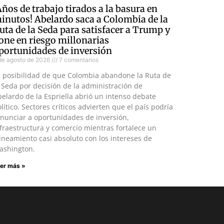
Años de trabajo tirados a la basura en
inutos! Abelardo saca a Colombia de la
uta de la Seda para satisfacer a Trump y
one en riesgo millonarias
portunidades de inversión
de agosto de 2026
7 comentarios
a posibilidad de que Colombia abandone la Ruta de
 Seda por decisión de la administración de
elardo de la Espriella abrió un intenso debate
lítico. Sectores críticos advierten que el país podría
nunciar a oportunidades de inversión,
fraestructura y comercio mientras fortalece un
ineamiento casi absoluto con los intereses de
ashington.
er más »