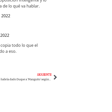
posición inteligente y lo
a de lo qué va hablar.
 2022
 2022
opia todo lo que el
ado a eso.
SIGUIENTE
El lujoso hotel que le habría dado Duque a ‘Manguito’ según denuncia del senador Bolívar