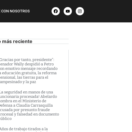
 CON NOSOTROS
o más reciente
Gracias por tanto, presidente”:
enador Wally despidió a Petro
on emotivo mensaje recordando
a educación gratuita, la reforma
ensional, las tierras para el
ampesinado y la paz
La seguridad en manos de una
uncionaria procesada! Abelardo
ombra en el Ministerio de
efensa a Claudia Carrasquilla
cusada por presunto fraude
rocesal y falsedad en documento
úblico
Años de trabajo tirados a la