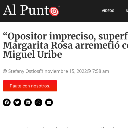
VIDEOS
N
“Opositor impreciso, superfi
Margarita Rosa arremetió c
Miguel Uribe
Stefany Ostios
noviembre 15, 2022
7:58 am
Paute con nosotros.