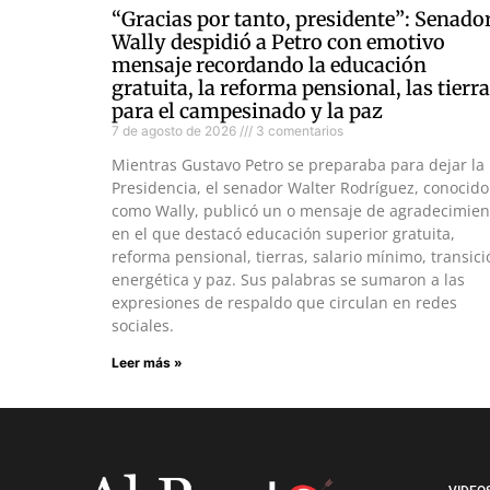
“Gracias por tanto, presidente”: Senado
Wally despidió a Petro con emotivo
mensaje recordando la educación
gratuita, la reforma pensional, las tierr
para el campesinado y la paz
7 de agosto de 2026
3 comentarios
Mientras Gustavo Petro se preparaba para dejar la
Presidencia, el senador Walter Rodríguez, conocido
como Wally, publicó un o mensaje de agradecimien
en el que destacó educación superior gratuita,
reforma pensional, tierras, salario mínimo, transici
energética y paz. Sus palabras se sumaron a las
expresiones de respaldo que circulan en redes
sociales.
Leer más »