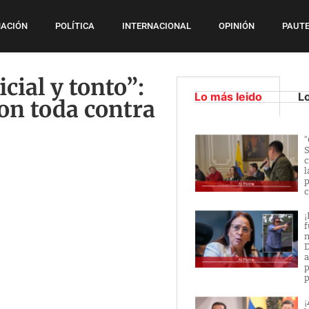
ACIÓN
POLÍTICA
INTERNACIONAL
OPINIÓN
PAUTE
cial y tonto”:
Lo más leido
L
on toda contra
“
S
c
l
p
c
¡
f
n
D
a
p
p
¡