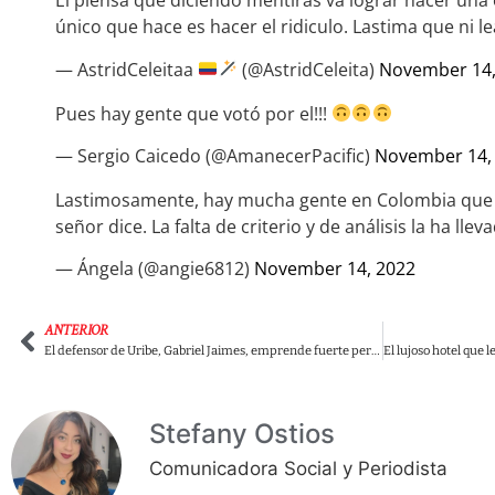
El piensa que diciendo mentiras va lograr hacer una o
único que hace es hacer el ridiculo. Lastima que ni le
— AstridCeleitaa
(@AstridCeleita)
November 14,
Pues hay gente que votó por el!!!
— Sergio Caicedo (@AmanecerPacific)
November 14,
Lastimosamente, hay mucha gente en Colombia que c
señor dice. La falta de criterio y de análisis la ha llev
— Ángela (@angie6812)
November 14, 2022
ANTERIOR
El defensor de Uribe, Gabriel Jaimes, emprende fuerte persecución contra el gobernador Carlos Caicedo
Stefany Ostios
Comunicadora Social y Periodista