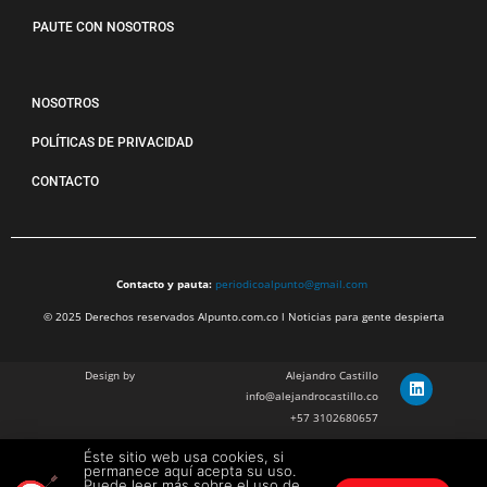
PAUTE CON NOSOTROS
NOSOTROS
POLÍTICAS DE PRIVACIDAD
CONTACTO
Contacto y pauta:
periodicoalpunto@gmail.com
© 2025 Derechos reservados Alpunto.com.co l Noticias para gente despierta
Design by
Alejandro Castillo
info@alejandrocastillo.co
+57 3102680657
Éste sitio web usa cookies, si
Julian Barragan Verano
permanece aquí acepta su uso.
julbarg@gmail.com
Puede leer más sobre el uso de