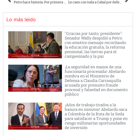
Petro hace historia: Por primera vez se lleva a cabo en Colombia la Convención Nacional Campesina
Le caen con toda a Cabal por defender a empresario que habría abusado de los derechos de sus empleados
Lo más leido
“Gracias por tanto, presidente”:
Senador Wally despidió a Petro
con emotivo mensaje recordando
la educación gratuita, la reforma
pensional, las tierras para el
campesinado y la paz
¡La seguridad en manos de una
funcionaria procesada! Abelardo
nombra en el Ministerio de
Defensa a Claudia Carrasquilla
acusada por presunto fraude
procesal y falsedad en documento
público
¡Años de trabajo tirados a la
basura en minutos! Abelardo saca
a Colombia de la Ruta de la Seda
para satisfacer a Trump y pone en
riesgo millonarias oportunidades
de inversión