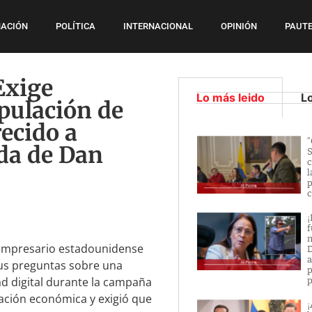
ACIÓN
POLÍTICA
INTERNACIONAL
OPINIÓN
PAUTE
Exige
Lo más leido
L
pulación de
ecido a
“
uda de Dan
S
c
l
p
c
¡
f
n
l empresario estadounidense
D
a
sus preguntas sobre una
p
ad digital durante la campaña
p
pación económica y exigió que
¡