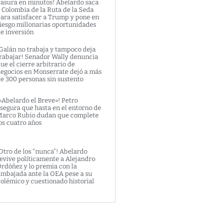
asura en minutos! Abelardo saca
 Colombia de la Ruta de la Seda
ara satisfacer a Trump y pone en
iesgo millonarias oportunidades
e inversión
Galán no trabaja y tampoco deja
rabajar! Senador Wally denuncia
ue el cierre arbitrario de
egocios en Monserrate dejó a más
e 300 personas sin sustento
»Abelardo el Breve»! Petro
segura que hasta en el entorno de
arco Rubio dudan que complete
os cuatro años
Otro de los “nunca”! Abelardo
evive políticamente a Alejandro
rdóñez y lo premia con la
mbajada ante la OEA pese a su
olémico y cuestionado historial