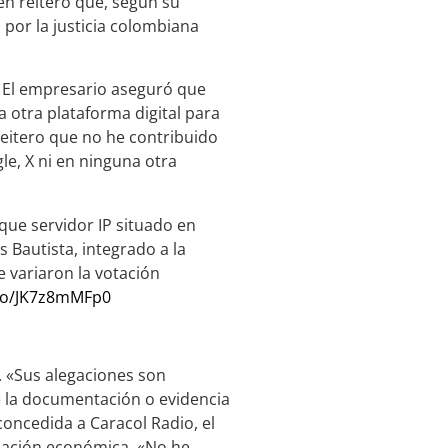
én reiteró que, según su
 por la justicia colombiana
El empresario aseguró que
a otra plataforma digital para
eitero que no he contribuido
le, X ni en ninguna otra
ue servidor IP situado en
 Bautista, integrado a la
e variaron la votación
.co/JK7z8mMFp0
 «Sus alegaciones son
e la documentación o evidencia
concedida a Caracol Radio, el
pación económica. «No he