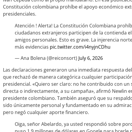
Constitución colombiana prohíbe el apoyo económico ex
presidenciales.
Atención ! Alerta! La Constitución Colombiana prohí
ciudadanos extranjeros participen de la contienda el
amigos personales. Esto es grave. La injerencia nor
más evidencias
pic.twitter.com/i4nyjnCDhu
— Ana Bolena (@reiconsort)
July 6, 2026
Las declaraciones generaron una inmediata respuesta de
que rechazó de manera categórica cualquier participaci
presidencial. «Quiero ser claro: no he contribuido con un s
directa o indirectamente, a su campaña», afirmó Newlin en 
presidente colombiano. También aseguró que su respaldo 
sido únicamente personal y fundamentado en su admiración
pero negó cualquier aporte financiero.
Oiga, señor Abelardo, ya usted respondió sobre por
puso 1.9 millones de dólares en Google para hcerle p