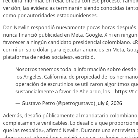
recibiría información relacionada con ese proceso. Tambi
versión, las evidencias terminarán siendo conocidas tanto
como por autoridades estadounidenses.
Dan Newlin respondió nuevamente pocas horas después. 
nunca financió publicidad en Meta, Google, X ni en ningun
favorecer a ningún candidato presidencial colombiano. «R
con ni un solo dólar para ejecutar anuncios en Meta, Goog
plataforma de redes sociales», escribió.
Nosotros tenemos toda la información sobre desde q
los Angeles, California, de propiedad de los hermanos
operación de escrutinios se utilizaron algoritmos qu
sustancialmente a favor de Abelardo, los…
https://t
— Gustavo Petro (@petrogustavo)
July 6, 2026
Además, desafió públicamente al mandatario colombiano.
completamente verificables. Lo desafío a que proporcion
que las respalde», afirmó Newlin. Durante una entrevista 
abogado estadounidense volvió a negar cualquier partici