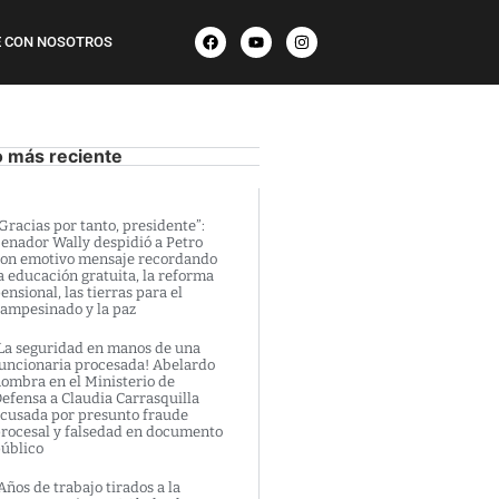
 CON NOSOTROS
o más reciente
Gracias por tanto, presidente”:
enador Wally despidió a Petro
on emotivo mensaje recordando
a educación gratuita, la reforma
ensional, las tierras para el
ampesinado y la paz
La seguridad en manos de una
uncionaria procesada! Abelardo
ombra en el Ministerio de
efensa a Claudia Carrasquilla
cusada por presunto fraude
rocesal y falsedad en documento
úblico
Años de trabajo tirados a la