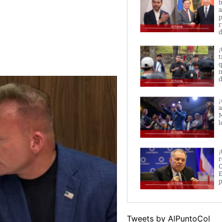
b
a
p
r
d
¡
t
q
n
d
¡
a
M
l
¡
r
O
E
p
Tweets by AlPuntoCol