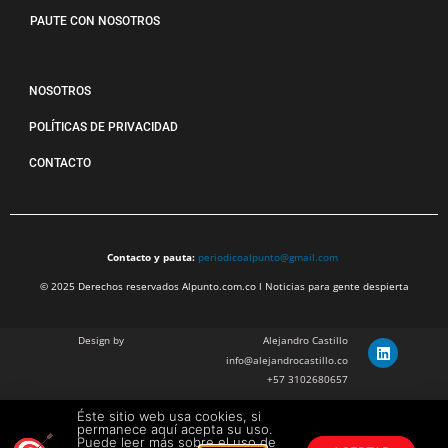
PAUTE CON NOSOTROS
NOSOTROS
POLÍTICAS DE PRIVACIDAD
CONTACTO
Contacto y pauta:
periodicoalpunto@gmail.com
© 2025 Derechos reservados Alpunto.com.co l Noticias para gente despierta
Design by
Alejandro Castillo
info@alejandrocastillo.co
+57 3102680657
Éste sitio web usa cookies, si
Julian Barragan Verano
permanece aquí acepta su uso.
julbarg@gmail.com
Puede leer más sobre el uso de