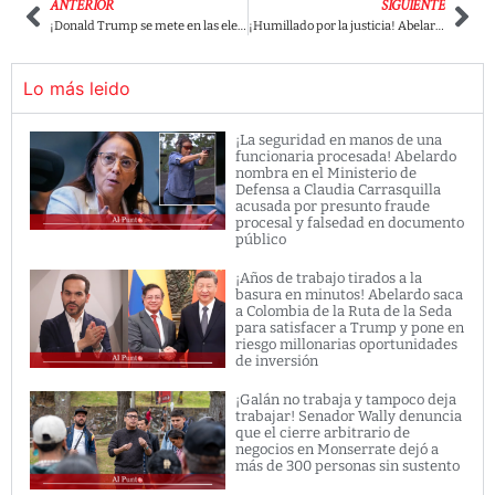
ANTERIOR
SIGUIENTE
¡Donald Trump se mete en las elecciones de Colombia y Abelardo de arrodillado lo celebra! Estalla indignación nacional por injerencia extranjera
¡Humillado por la justicia! Abelardo De La Espriella deberá retractarse y pedir disculpas por comentarios sexuales contra la periodista Laura Rodríguez
Lo más leido
¡La seguridad en manos de una
funcionaria procesada! Abelardo
nombra en el Ministerio de
Defensa a Claudia Carrasquilla
acusada por presunto fraude
procesal y falsedad en documento
público
¡Años de trabajo tirados a la
basura en minutos! Abelardo saca
a Colombia de la Ruta de la Seda
para satisfacer a Trump y pone en
riesgo millonarias oportunidades
de inversión
¡Galán no trabaja y tampoco deja
trabajar! Senador Wally denuncia
que el cierre arbitrario de
negocios en Monserrate dejó a
más de 300 personas sin sustento