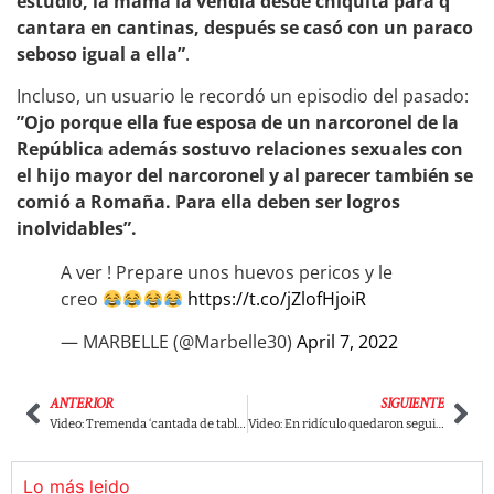
estudio, la mamá la vendía desde chiquita para q
cantara en cantinas, después se casó con un paraco
seboso igual a ella”
.
Incluso, un usuario le recordó un episodio del pasado:
”Ojo porque ella fue esposa de un narcoronel de la
República además sostuvo relaciones sexuales con
el hijo mayor del narcoronel y al parecer también se
comió a Romaña. Para ella deben ser logros
inolvidables”.
A ver ! Prepare unos huevos pericos y le
creo
https://t.co/jZlofHjoiR
— MARBELLE (@Marbelle30)
April 7, 2022
ANTERIOR
SIGUIENTE
Video: Tremenda ‘cantada de tabla’ de Wilson Arias al pastor uribista John Milton Rodríguez
Video: En ridículo quedaron seguidores de ‘Fico’ quienes no tienen ni idea de sus propuestas
Lo más leido