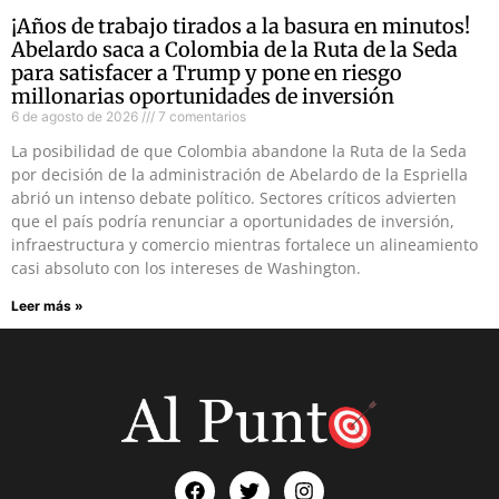
¡Años de trabajo tirados a la basura en minutos!
Abelardo saca a Colombia de la Ruta de la Seda
para satisfacer a Trump y pone en riesgo
millonarias oportunidades de inversión
6 de agosto de 2026
7 comentarios
La posibilidad de que Colombia abandone la Ruta de la Seda
por decisión de la administración de Abelardo de la Espriella
abrió un intenso debate político. Sectores críticos advierten
que el país podría renunciar a oportunidades de inversión,
infraestructura y comercio mientras fortalece un alineamiento
casi absoluto con los intereses de Washington.
Leer más »