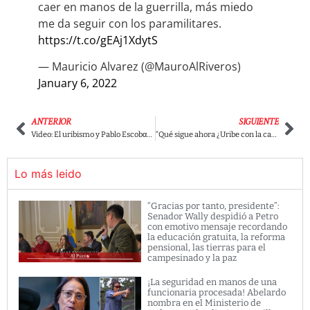
caer en manos de la guerrilla, más miedo
me da seguir con los paramilitares.
https://t.co/gEAj1XdytS
— Mauricio Alvarez (@MauroAlRiveros)
January 6, 2022
ANTERIOR
SIGUIENTE
Video: El uribismo y Pablo Escobαr ¿Por qué los relαcionαn?
“Qué sigue ahora ¿Uribe con la camiseta del Che?”: Matador se burló de la marcha de José Félix Lafaurie.
Lo más leido
“Gracias por tanto, presidente”:
Senador Wally despidió a Petro
con emotivo mensaje recordando
la educación gratuita, la reforma
pensional, las tierras para el
campesinado y la paz
¡La seguridad en manos de una
funcionaria procesada! Abelardo
nombra en el Ministerio de